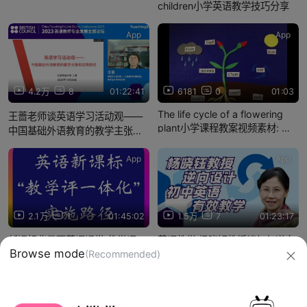
children小学英语教学技巧分享
App
App
4.2万
8
01:22:41
6181
0
01:03
The life cycle of a flowering
王蔷老师谈英语学习活动观——
plant小学课程教案视频素材: 开
中国基础外语教育的教学主张和
花植物的生命周期
实践路径
App
App
2.1万
1
01:45:02
1.5万
7
01:23:17
新课标背景下英语课堂“教学评一
英语教学 杨晓钰教授谈如何逆向
Browse mode
(Recommended)
体化”的实践探究和实施路径
设计初中英语有效教学
信息网络传播视听节目许可证：0910417