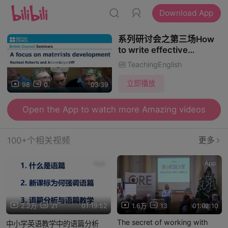
Download App
系列研讨会之第三场How
to write effective
classroom materials如何
TeachingEnglish
设计有效的课堂教材
立即播放
98
0
03:39
Open the App to watch more Amazing videos
100+个相关视频
更多
App
App
2.2万
21
01:19:52
1.6万
13
01:02:10
The secret of working with
中小学英语教学中的语篇分析