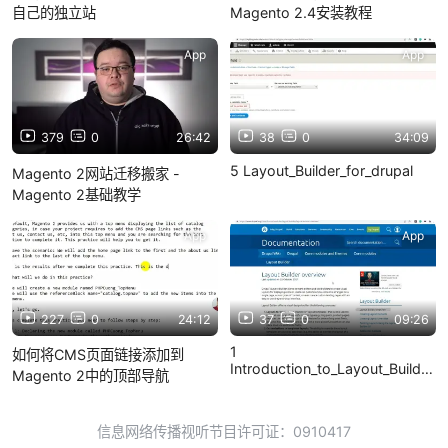
自己的独立站
Magento 2.4安装教程
App
App
379
0
26:42
38
0
34:09
5 Layout_Builder_for_drupal
Magento 2网站迁移搬家 -
Magento 2基础教学
App
App
227
0
24:12
37
0
09:26
1
如何将CMS页面链接添加到
Introduction_to_Layout_Builder_f
Magento 2中的顶部导航
1
信息网络传播视听节目许可证：0910417