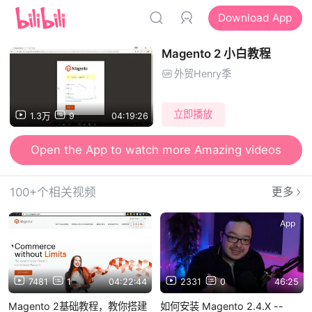
Download App
Magento 2 小白教程
外贸Henry季
立即播放
1.3万
9
04:19:26
Open the App to watch more Amazing videos
100+个相关视频
更多
App
App
7481
1
04:22:44
2331
0
46:25
Magento 2基础教程，教你搭建
如何安装 Magento 2.4.X --