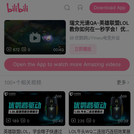
Download App
瑞文光速QA-英雄联盟LOL
教你如何在一秒学会！优鹦
鹉uyinwu-UG18L宏定义鼠
优鹦鹉UYinwu电竞外设
标
立即播放
972
0
00:40
Open the App to watch more Amazing videos
100+个相关视频
更多
App
App
189
0
00:40
235
0
00:39
英雄联盟LOL，学会瞎子快速过
LOL牛头WQ二连技巧连招效果展