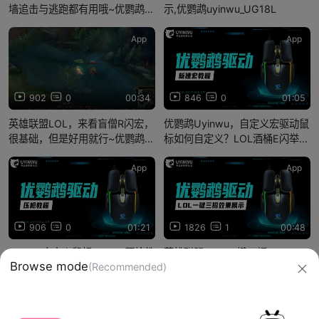
墙追击与逃跑都有用哦~优鹦鹉
示,优鹦鹉uyinwu_UG18L
uyinwu_UG18l
App
App
902
0
00:34
846
0
01:05
英雄联盟LOL，来看盲僧R闪宏，
优鹦鹉Uyinwu，自定义宏驱动鼠
很基础，但是好用就行~优鹦鹉
标如何自定义？LOL酒桶E闪举
Uyinwu_UG18L
例，UG18L_新建宏编程使用教程
App
App
906
0
01:21
1826
1
00:48
uyinwu宏定义鼠标UG18L压枪教
英雄联盟LOL_一键三招Q+E+R,
Browse mode
(Recommended)
程，简单易学，穿越火线CF、吃
鼠标宏设置与效果展示
鸡、荒野行动等射击类通用
信息网络传播视听节目许可证：0910417