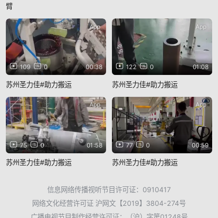
臂
App
App
109
0
00:38
122
0
01:08
苏州圣力佳#助力搬运
苏州圣力佳#助力搬运
App
App
75
0
01:58
77
0
00:59
苏州圣力佳#助力搬运
苏州圣力佳#助力搬运
信息网络传播视听节目许可证：0910417
网络文化经营许可证 沪网文【2019】3804-274号
广播电视节目制作经营许可证：（沪）字第01248号