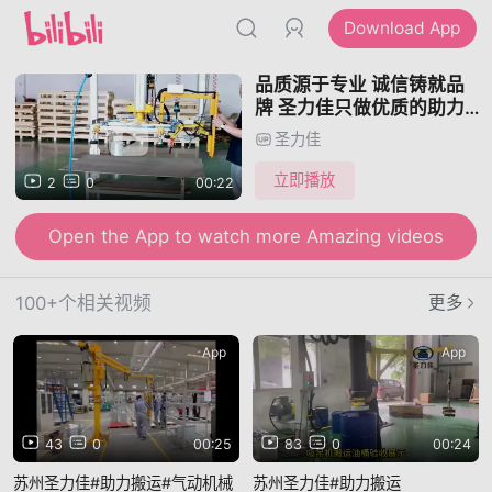
Download App
品质源于专业 诚信铸就品
牌 圣力佳只做优质的助力
机械手
圣力佳
立即播放
2
0
00:22
Open the App to watch more Amazing videos
100+个相关视频
更多
App
App
43
0
00:25
83
0
00:24
苏州圣力佳#助力搬运#气动机械
苏州圣力佳#助力搬运