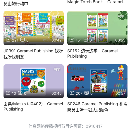
Magic Torch Book - Caramel
员山姆行动中
Publishing (P0168)
App
App
221
0
00:42
151
0
00:55
J0391 Caramel Publishing 找呀
S0152 边玩边学 - Caramel
Publishing
找呀找朋友
App
App
10
0
00:45
207
0
00:57
面具/Masks (J0402) - Caramel
S0246 Caramel Publishing 和消
Publishing
防员山姆一起认识颜色
信息网络传播视听节目许可证：0910417