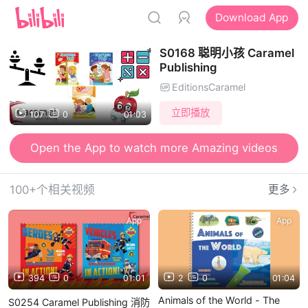
Download App
S0168 聪明小孩 Caramel
Publishing
EditionsCaramel
立即播放
107
0
01:03
Open the App to watch more Amazing videos
100+个相关视频
更多
App
App
394
0
01:01
2
0
01:04
Animals of the World - The
S0254 Caramel Publishing 消防