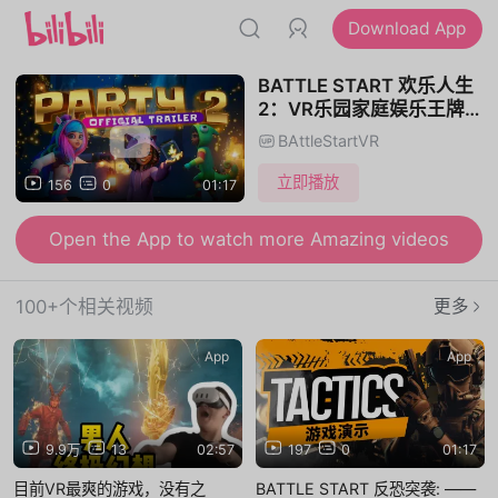
Download App
BATTLE START 欢乐人生
2：VR乐园家庭娱乐王牌体
验（2025版）
BAttleStartVR
立即播放
156
0
01:17
Open the App to watch more Amazing videos
100+个相关视频
更多
App
App
9.9万
13
02:57
197
0
01:17
目前VR最爽的游戏，没有之
BATTLE START 反恐突袭: ——