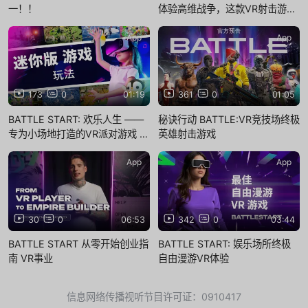
一！！
体验高维战争，这款VR射击游戏
将颠覆你的认知
App
App
173
0
01:19
361
0
01:05
BATTLE START: 欢乐人生 ——
秘诀行动 BATTLE:VR竞技场终极
专为小场地打造的VR派对游戏 |
英雄射击游戏
玩法
App
App
30
0
06:53
342
0
03:44
BATTLE START 从零开始创业指
BATTLE START: 娱乐场所终极
南 VR事业
自由漫游VR体验
信息网络传播视听节目许可证：0910417