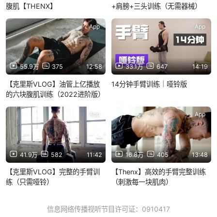
腹肌【THENX】
+肩膀+三头训练（无需器械）
App
App
55.9万
375
12:58
33.1万
647
14:19
【克里斯VLOG】油管上亿播放
14分钟手臂训练｜哑铃版
的六块腹肌训练（2022进阶版）
App
App
41.9万
582
11:42
16.8万
405
13:48
【克里斯VLOG】完整的手臂训
【Thenx】高效的手臂完整训练
练（只需哑铃）
（刺激每一块肌肉）
信息网络传播视听节目许可证：0910417