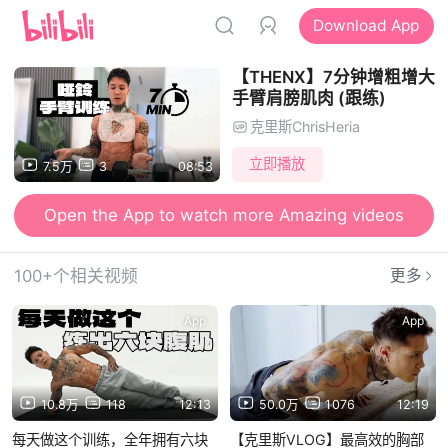
Download App
【THENX】7分钟增粗增大
手臂肩膀肌肉 (跟练)
克里斯ChrisHeria
立即播放
7.5万
3
08:53
Open the App to watch more Amazing videos
100+个相关视频
更多
App
App
10.8万
118
12:13
50.0万
1076
12:19
每天做这个训练，全年拥有六块
【克里斯VLOG】最高效的胸部