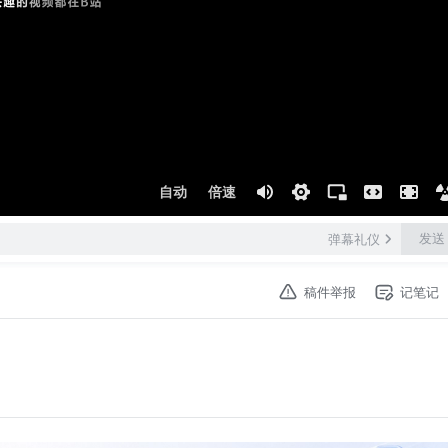
自动
倍速
发送
弹幕礼仪
稿件举报
记笔记