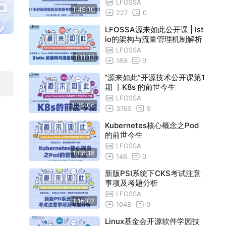
认证考试
LFOSSA
1:49:16
227
0
LFOSSA源来如此公开课 | Ist
io的架构与流量管理机制解析
LFOSSA
1:11:13
189
0
“源来如此”开源技术公开课第1
期 丨K8s 的前世今生
LFOSSA
1:39:06
3765
9
Kubernetes核心概念之Pod
的前世今生
LFOSSA
1:08:18
146
0
新版PSI系统下CKS考试注意
事项及考题分析
LFOSSA
1:16:02
1048
0
Linux基金会开源软件学园技