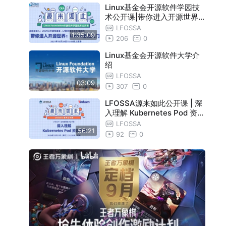
Linux基金会开源软件学园技
术公开课|带你进入开源世界
：Linux编程入门
LFOSSA
1:35:09
206
0
Linux基金会开源软件大学介
绍
LFOSSA
03:09
307
0
LFOSSA源来如此公开课 | 深
入理解 Kubernetes Pod 资源
对象
LFOSSA
56:21
92
0