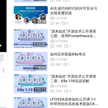
319
0
AI生成代码时代的许可安全与
合规直播回放
LFOSSA
1:31:19
86
0
“源来如此”开源技术公开课第
七期：使用Prometheus全方
位监控K8s集群
LFOSSA
2:04:49
1166
1
如何应对新版K8s考试
LFOSSA
682
1
1:04:45
“源来如此”开源技术公开课第
二期：K8s 1.19实战讲解
LFOSSA
1:55:12
2151
4
LFOSSA源来如此公开课 1小
时帮您轻松高效备考新版CKA