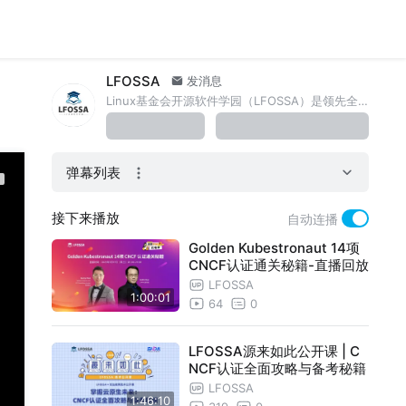
LFOSSA
发消息
Linux基金会开源软件学园（LFOSSA）是领先全球的高端专业软件人才教育机构。
弹幕列表
接下来播放
自动连播
Golden Kubestronaut 14项
CNCF认证通关秘籍-直播回放
LFOSSA
1:00:01
64
0
LFOSSA源来如此公开课 | C
NCF认证全面攻略与备考秘籍
LFOSSA
1:46:10