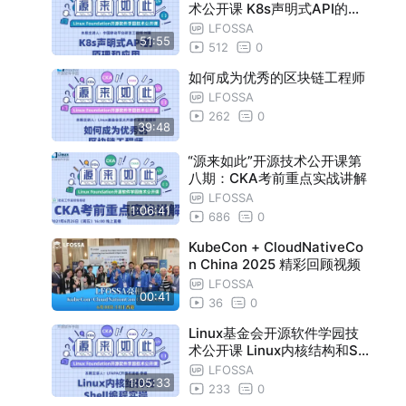
术公开课 K8s声明式API的原
理和应用
LFOSSA
51:55
512
0
如何成为优秀的区块链工程师
LFOSSA
262
0
39:48
“源来如此”开源技术公开课第
八期：CKA考前重点实战讲解
LFOSSA
1:06:41
686
0
KubeCon + CloudNativeCo
n China 2025 精彩回顾视频
LFOSSA
00:41
36
0
Linux基金会开源软件学园技
术公开课 Linux内核结构和Sh
ell编程实操
LFOSSA
1:05:33
233
0