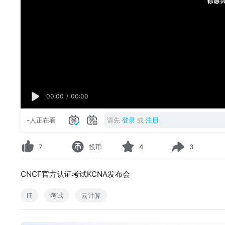
00:00
/
00:00
-
人正在看
请先
登录
或
注册
7
投币
4
3
CNCF官方认证考试KCNA发布会
IT
考试
云计算