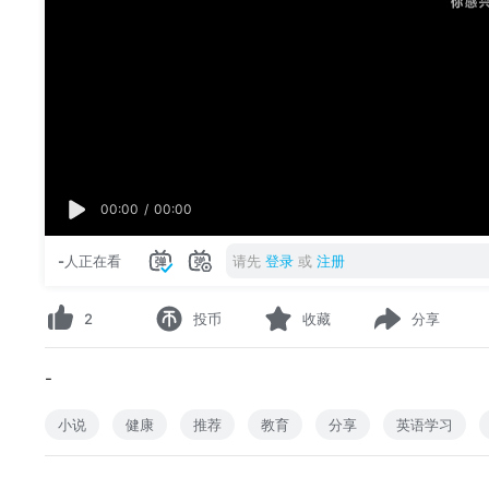
00:00
/
00:00
-
人正在看
请先
登录
或
注册
2
投币
收藏
分享
-
小说
健康
推荐
教育
分享
英语学习