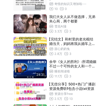
奇怪的知识又增加啦---
00:09
10
0
我们大女人从不做选择，兄弟
夹心局，两个都要
雪花AI漫
02:17
3.3万
3
【完结文】和村里的老光棍结
婚当天，妈妈将我从婚车上拽
了下来。 「不能嫁，你不能嫁
甜心奶奶兔
23:42
，让你妹妹嫁！」 那一刻，我
2.8万
3
便知道，妈妈也重生了
余华《女人的胜利》:所谓婚姻
不过一个可怜的女人和一个狡
猾的男人。
睡前阅读喵
24:31
11.1万
3
【无偿分享】500+热门广播剧
资源免费听❗包含小说txt资源
资源分享free
01:11
2.5万
13