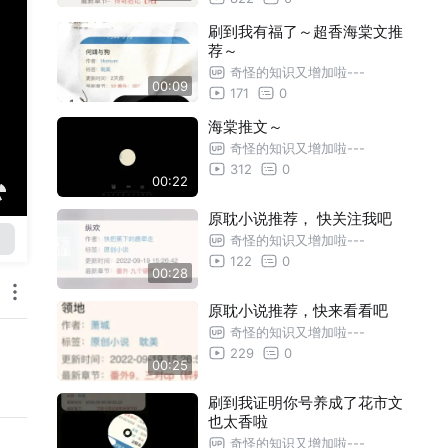
刷到我有福了～超香海棠文推
荐～
奇怪的知识又增加啦---
00:09
171
0
海棠推文～
奇怪的知识又增加啦---
312
0
00:22
原耽小说推荐， 快关注我吧
奇怪的知识又增加啦---
122
0
00:28
原耽小说推荐，快来看看吧
奇怪的知识又增加啦---
229
0
00:25
刷到我证明你号养成了花市文
也太香啦
奇怪的知识又增加啦---