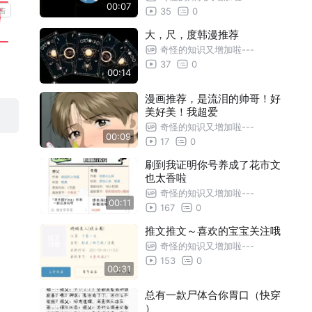
00:07
35
0
大，尺，度韩漫推荐
奇怪的知识又增加啦---
37
0
00:14
漫画推荐，是流泪的帅哥！好
美好美！我超爱
奇怪的知识又增加啦---
00:09
17
0
刷到我证明你号养成了花市文
也太香啦
奇怪的知识又增加啦---
00:11
167
0
推文推文～喜欢的宝宝关注哦
奇怪的知识又增加啦---
153
0
00:31
总有一款尸体合你胃口（快穿
）