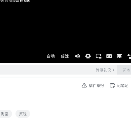
自动
倍速
发送
弹幕礼仪
稿件举报
记笔记
海棠
原耽