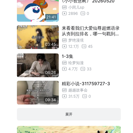
《小小智慧树》 20260520
小闵儿sp
2896
0
21:41
来看看我们大爱仙尊超燃语录
从夯到拉排名，哪一句戳到你
的心尖上了
梦绝漫境
03:45
12.1万
45
1-3集
绘梦知漫
4.7万
33
06:26
精彩小说-311759727-3
越越故事会
31.5万
0
09:34
展开