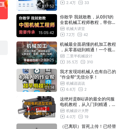
2.4万
33
1:17:52
你敢学 我就敢教，从0到1的
全套机械工程师教程，带你轻
松拿下学会机械工程师必会知
机械大讲堂
15:05:42
识
7.2万
42
机械最全面易懂的机加工教程
，从零基础到精通！一个视频
全部讲透，不信你学不会！
二里半机械设计
2:02:25
35.5万
310
我才发现咱机械人也有自己的
“作业帮”无偿分享！
机械说说说
01:14
6.6万
2
这绝对是B站讲的最全的伺服
电机教程，从入门到精通，少
走99%的弯路！这还学不会，
机械设计大野
1:25:11
我退出机械圈
4.0万
19
（已离职）冒死上传！已经替