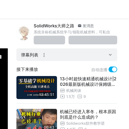
SolidWorks大师之路
发消息
系统非标机械系统学习/领取机械资料，可私信
弹幕列表
接下来播放
自动连播
13小时超快速精通机械设计|2
026最新版机械设计保姆级教
程，学生/零基础小白/转型/在
机械闲谈
13:45:51
职提升人员通用，从来没有人
1.5万
9
把机械工程师的知识体系和能
力要求讲得这么细！
机械已经进入寒冬，根本原因
到底是什么造成的？
Solidworks软件教学珺
06:43