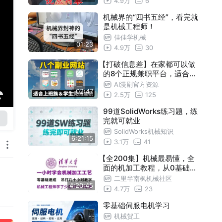
4.9万
6
机械界的“四书五经”，看完就
是机械工程师！
佳佳学机械
01:23
4.9万
30
【打破信息差】在家都可以做
的8个正规兼职平台，适合学
生党、上班族的靠谱兼职副业
AI漫剧官方资源
02:47
！~
2.5万
125
99道SolidWorks练习题，练
完就可就业
SolidWorks机械知识
6:21:15
3.1万
41
【全200集】机械最易懂，全
面的机加工教程，从0基础到
精通 机械设计专属机加工教程
二里半南枫机械社区
4:20:45
!
4.7万
23
零基础伺服电机学习
机械贺工