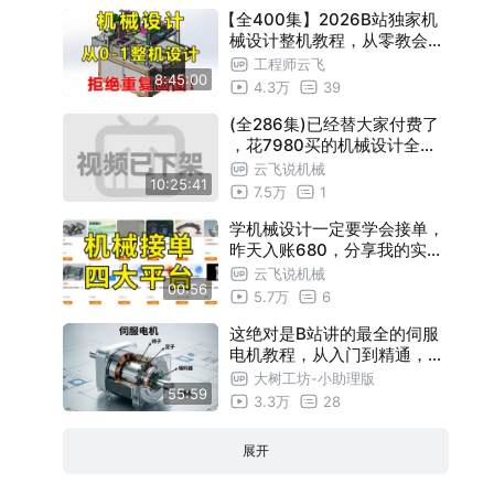
【全400集】2026B站独家机
械设计整机教程，从零教会独
立设计整机，涵盖选型、建模
工程师云飞
8:45:00
、布局、工艺等等，少走十年
4.3万
39
弯路！
(全286集)已经替大家付费了
，花7980买的机械设计全套
教学视频，从电机选型、材料
云飞说机械
10:25:41
到公差与配合，逼自己一周学
7.5万
1
完，让你的机械设计水平远超
同龄人！
学机械设计一定要学会接单，
昨天入账680，分享我的实操
方法、接单平台以及接单技巧
云飞说机械
00:56
！目前已实现经济自由!
5.7万
6
这绝对是B站讲的最全的伺服
电机教程，从入门到精通，少
走99%的弯路！这还学不会，
大树工坊-小助理版
55:59
我退出机械圈
3.3万
28
展开