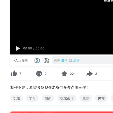
00:00
/
00:00
-
人正在看
请先
登录
或
注册
7
2
22
3
制作不易，希望各位观众老爷们多多点赞三连！
机械
学习
知识
机械设计
兼职
网站