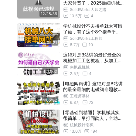
大家付费了，2025最细机械
设计全套教程，从电机选型、
SolidWorks大师之路
12:25:36
材料到公差与配合，涵盖了所
10.5万
4
有机械设计知识，这还学不会
，我退出机械圈！
学机械设计不去接单就太可惜
了额，有了这个8个接单平台
，躺着就能赚钱
SolidWorks工程师
05:21
6.7万
10
这绝对是B站讲的最好最全的
机械加工工艺教程，从加工工
艺、车铣磨钻削加工到CNC复
南枫说机械
1:07:02
合加工，涵盖了所有机加工知
2.5万
4
识，全程干货无废话，这还不
【电磁阀精讲】这绝对是B站讲
学？！
的最全最细的电磁阀专题教程
，涵盖电磁阀种类、原理、选
工程师洪林
1:05:32
型，全程干货无废话，少走9
6.8万
72
9%的弯路！这还学不会，我
【零基础到精通】学机械其实
退出机械圈！
很简单，吊打同龄人，全动画
教学，简单易懂，包教包会！
机械设计南枫
16:04:02
！
13.0万
194