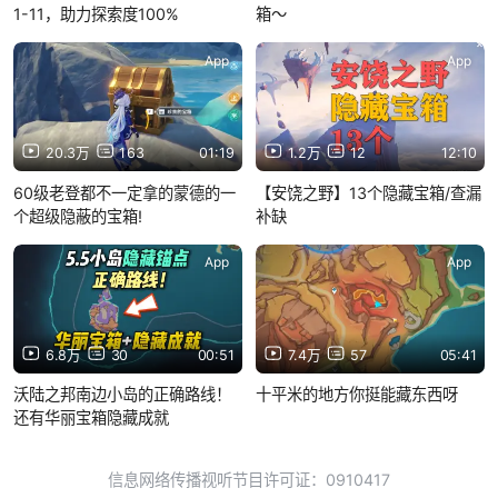
1-11，助力探索度100%
箱～
App
App
20.3万
163
01:19
1.2万
12
12:10
60级老登都不一定拿的蒙德的一
【安饶之野】13个隐藏宝箱/查漏
个超级隐蔽的宝箱!
补缺
App
App
6.8万
30
00:51
7.4万
57
05:41
沃陆之邦南边小岛的正确路线！
十平米的地方你挺能藏东西呀
还有华丽宝箱隐藏成就
信息网络传播视听节目许可证：0910417