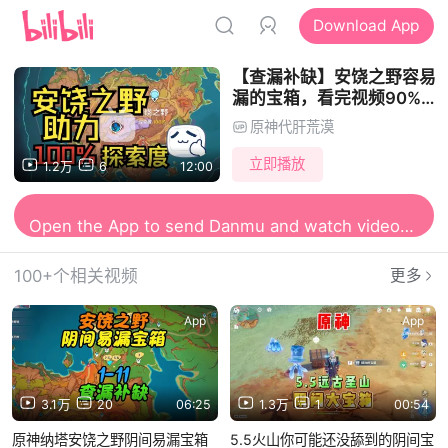
Download App
【查漏补缺】安饶之野容易
漏的宝箱，看完视频90%
的探索度变100%！
原神代肝荒漠
立即播放
1.2万
6
12:00
Open the App to watch more Amazing videos
Open the App to send Danmu and watch videos together
100+个相关视频
更多
App
App
3.1万
20
06:25
1.3万
1
00:54
原神纳塔安饶之野阴间易漏宝箱
5.5火山你可能还没舔到的阴间宝