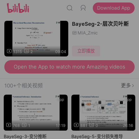
Download App
BayeSeg-2-层次贝叶斯
MIA_Zmic
立即播放
1315
2
09:04
Open the App to watch more Amazing videos
100+个相关视频
更多
App
App
768
1
17:19
881
0
26:16
BayeSeg-3-变分推断
BayeSeg-5-变分损失推导