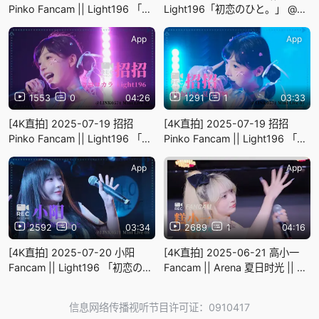
Pinko Fancam || Light196 「唯
Light196「初恋のひと。」 @偶
一」@LINK0571 Mini Live 07
像乌托邦 || 4K 直拍 Focus 横屏
App
App
1553
0
04:26
1291
1
03:33
[4K直拍] 2025-07-19 招招
[4K直拍] 2025-07-19 招招
Pinko Fancam || Light196 「コ
Pinko Fancam || Light196 「夏
コロカラ」@LINK0571 Mini
日回响」@LINK0571 Mini Live
Live 07
07
App
App
2592
0
03:34
2689
1
04:16
[4K直拍] 2025-07-20 小阳
[4K直拍] 2025-06-21 高小一
Fancam || Light196 「初恋のひ
Fancam || Arena 夏日时光 || 甜
と。」@LINK0571 Mini Live 08
梦Sweet Dream上海公演
信息网络传播视听节目许可证：0910417