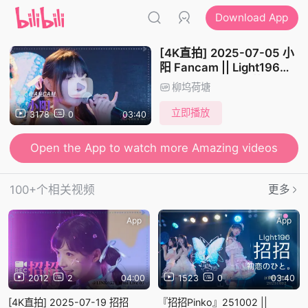
Download App
[4K直拍] 2025-07-05 小
阳 Fancam || Light196
「初恋のひと。」||
柳坞荷塘
Gimmick Fes
立即播放
3178
0
03:40
Open the App to watch more Amazing videos
100+个相关视频
更多
App
App
2012
2
04:00
1523
0
03:40
[4K直拍] 2025-07-19 招招
『招招Pinko』251002 ||