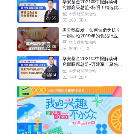
华安基金2021年中报解读研
究部高级总监-杨明！精选优
质企业，均衡配置组合
华安财富加油站
29:55
206
0
黑天鹅爆发，如何转危为机？
一起回顾2019年的食品行业
危机，以及其中的投资玄机|
华安财富加油站
03:36
投资档案02
2061
0
华安基金2021年中报解读研
究部联席总监-万建军！聚焦“
四好”投资，好行业、好阶段
华安财富加油站
23:14
、好公司、好价格
249
0
上B站，把兴趣玩出名堂！