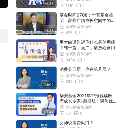
04:38
1381
0
基金时间0708：华安基金杨
明：聚焦广阔成长空间中的优
秀公司
华安财富加油站
24:38
426
1
用大白话告诉你什么是信用债
？纯干货，无广，请放心食用
华安财富加油站
03:19
3434
2
消费分五层，你在第几层？
华安财富加油站
289
0
00:52
华安基金2021年中报解读医
疗成长专家-谢昌旭！聚焦优
秀公司，把握趋势与周期
华安财富加油站
24:28
161
0
女神说消费风口？