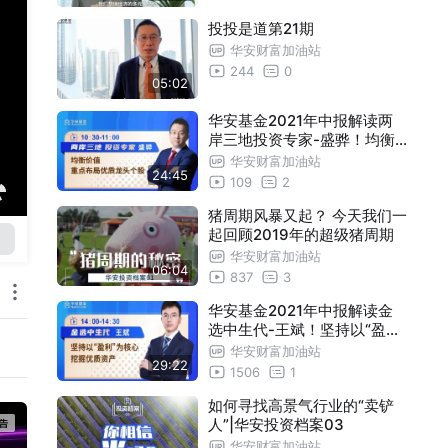
投投是道第21期
华安财富加油站
244
0
05:02
华安基金2021年中报解读两
岸三地投资专家-盛骅！均衡
价值，重点布局优质龙头个股
华安财富加油站
24:45
109
2
猪周期风暴又起？ 今天我们一
起回顾2019年的超级猪周期
华安财富加油站
06:04
837
3
华安基金2021年中报解读金
选中生代-王斌！坚持以“盈利”
为核心，挖掘优质资产
华安财富加油站
29:22
1506
1
如何寻找高景气行业的“卖铲
人”|华安投资档案03
华安财富加油站