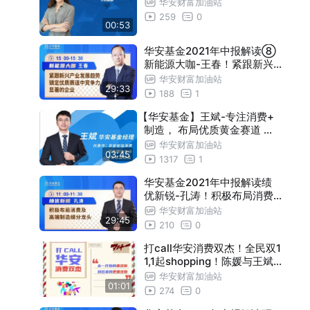
华安财富加油站
259
0
00:53
华安基金2021年中报解读⑧
新能源大咖-王春！紧跟新兴
产业发展趋势，锁定优质赛道
华安财富加油站
29:33
中竞争力显著的企业
188
1
【华安基金】王斌-专注消费+
制造， 布局优质黄金赛道 ，
深挖行业投资机遇
华安财富加油站
03:45
1317
1
华安基金2021年中报解读绩
优新锐-孔涛！积极布局消费
及高端制造细分龙头
华安财富加油站
29:45
210
0
打call华安消费双杰！全民双1
1,1起shopping！陈媛与王斌1
起挺你~
华安财富加油站
01:01
274
0