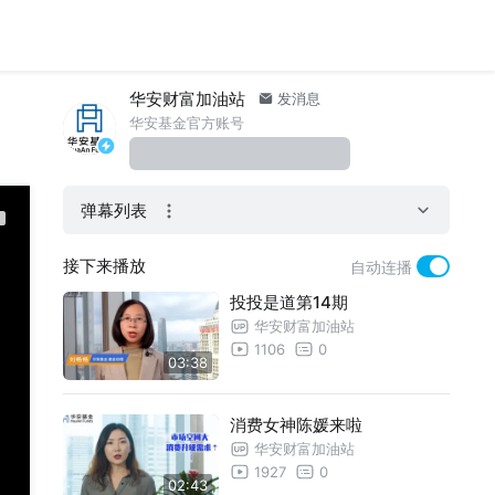
华安财富加油站
发消息
华安基金官方账号
弹幕列表
接下来播放
自动连播
投投是道第14期
华安财富加油站
1106
0
03:38
消费女神陈媛来啦
华安财富加油站
1927
0
02:43