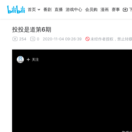
首页
番剧
直播
游戏中心
会员购
漫画
赛事
投投是道第6期
254
0
2020-11-04 09:26:39
未经作者授权，禁止转
关注