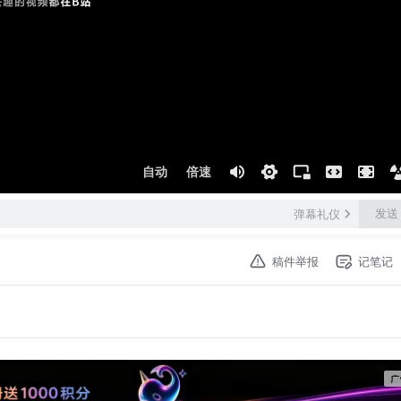
自动
倍速
发送
弹幕礼仪
稿件举报
记笔记