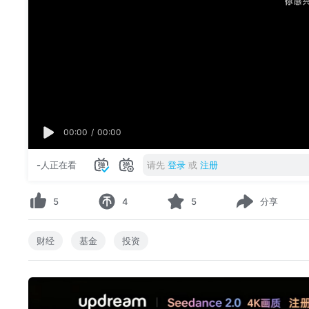
00:00
/
00:00
-
人正在看
请先
登录
或
注册
5
4
5
分享
财经
基金
投资