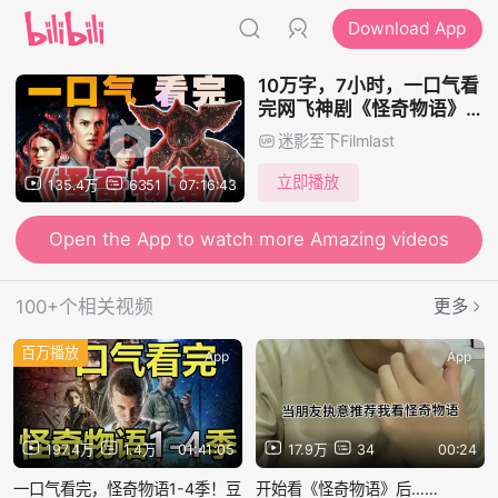
Download App
10万字，7小时，一口气看
完网飞神剧《怪奇物语》1-
5季！
迷影至下Filmlast
立即播放
135.4万
6351
07:16:43
Open the App to watch more Amazing videos
100+个相关视频
更多
百万播放
App
App
197.4万
1.4万
01:41:05
17.9万
34
00:24
一口气看完，怪奇物语1-4季！豆
开始看《怪奇物语》后……