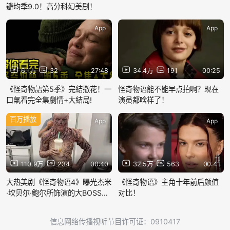
瓣均季9.0！高分科幻美剧！
App
App
6.1万
32
27:48
34.4万
191
00:25
《怪奇物語第5季》完結撒花！一
怪奇物语能不能早点拍啊？现在
口氣看完全集劇情+大結局!
演员都啥样了！
百万播放
App
App
110.9万
234
00:40
32.5万
563
00:41
大热美剧《怪奇物语4》曝光杰米
《怪奇物语》主角十年前后颜值
·坎贝尔·鲍尔所饰演的大BOSS完
对比！
整化妆过程！
信息网络传播视听节目许可证：0910417