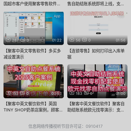
国超市客户使用聚客零售软件，
售自助结账系统即将上线，支持
让收银效率飞升。
超市、便利店等多种场景，支持
法语、日语等多国语言
App
App
287
0
01:22
56
0
01:56
【聚客中英文零售软件】多买多
【连锁零售】如何打印出入库单
减设置演示
据
App
App
153
0
00:53
183
0
01:00
【聚客中英文餐饮软件】英国
【聚客中英文餐饮软件】聚客自
TINY SHOP奶茶店案例，顾客自
助结账系统欧元找零演示：支持
助点餐付款取餐一气呵成，方便
纸币和硬币同时找零
快捷
信息网络传播视听节目许可证：0910417