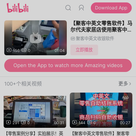
Download App
【聚客中英文零售软件】马
尔代夫家居店使用聚客中英
文超市收银系统完成日常管
聚客中英文收银软件
理案例
立即播放
156
0
01:04
Open the App to watch more Amazing videos
100+个相关视频
更多
App
App
291
0
00:31
144
0
00:27
【零售案例分享】实拍展示！英
【聚客中英文零售软件】聚客零