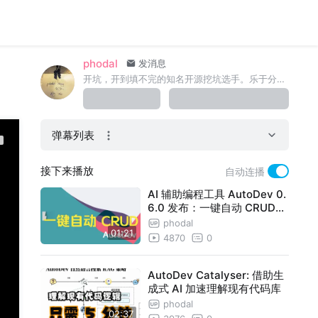
phodal
发消息
开坑，开到填不完的知名开源挖坑选手。乐于分享软件开发经验，以帮助开发人员创建更好的 KPI。
弹幕列表
接下来播放
自动连播
AI 辅助编程工具 AutoDev 0.
6.0 发布：一键自动 CRUD，
Click is all you need!!
phodal
01:21
4870
0
AutoDev Catalyser: 借助生
成式 AI 加速理解现有代码库
phodal
02:37