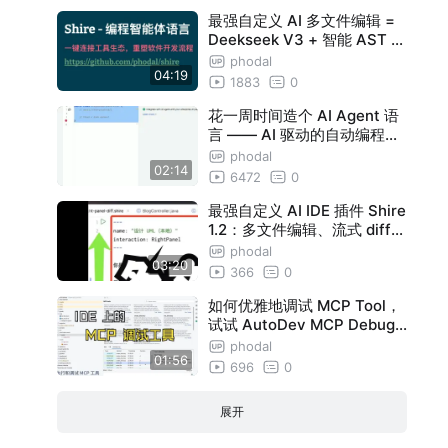
最强自定义 AI 多文件编辑 =
Deekseek V3 + 智能 AST 上
下文 + Shire 智能体语言 ？
phodal
04:19
1883
0
花一周时间造个 AI Agent 语
言 —— AI 驱动的自动编程交
互语言 AutoDev DevIns
phodal
02:14
6472
0
最强自定义 AI IDE 插件 Shire
1.2：多文件编辑、流式 diff、
半自动代码 diff、代码即代码
phodal
03:20
展示
366
0
如何优雅地调试 MCP Tool，
试试 AutoDev MCP Debugg
er
phodal
01:56
696
0
展开