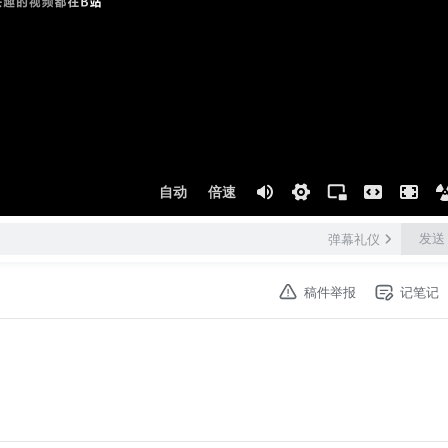
自动
倍速
发送
弹幕礼仪
稿件举报
记笔记