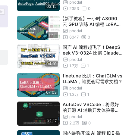
码：AutoPage、AutoSQL、
phodal
03:15
AutoCRUD
2353
0
【新手教程】一小时 A3090
云 GPU 训练 AI 编程 LoRA：
文本转 SQL 的 LoRA + LLaM
phodal
11:11
A
6047
0
国产 AI 编程起飞了！DeepS
eek V3-0324 比肩 Claude
3.7，配合 AutoDev 2.0 等于
phodal
04:01
全自动开发
1.7万
1
finetune 比拼：ChatGLM vs
LLaMA，谁更会写需求文档？
phodal
07:03
1.3万
1
AutoDev VSCode：将最好
的开源 AI 辅助开发体验带到
VSCode
phodal
02:17
2.2万
0
国内最强开源 AI 编程 IDE 插