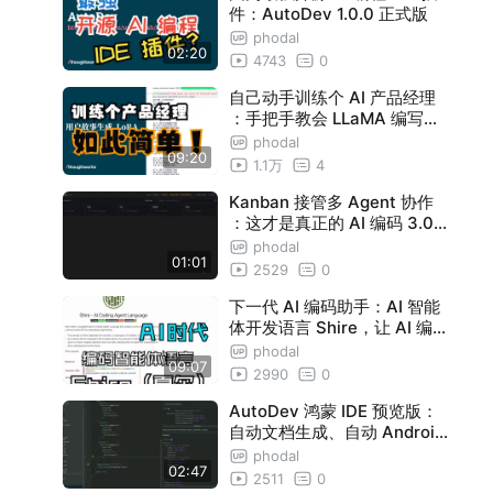
件：AutoDev 1.0.0 正式版
phodal
02:20
4743
0
自己动手训练个 AI 产品经理
：手把手教会 LLaMA 编写详
细需求
phodal
09:20
1.1万
4
Kanban 接管多 Agent 协作
：这才是真正的 AI 编码 3.0
提效平台
phodal
01:01
2529
0
下一代 AI 编码助手：AI 智能
体开发语言 Shire，让 AI 编
程无处不在
phodal
09:07
2990
0
AutoDev 鸿蒙 IDE 预览版：
自动文档生成、自动 Android
布局迁移、自动 ArkUi 页面生
phodal
02:47
成
2511
0