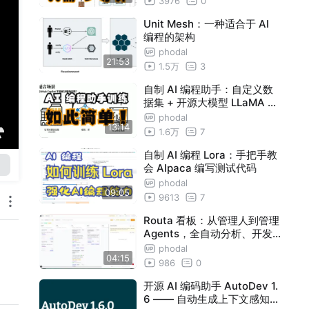
3976
0
Unit Mesh：一种适合于 AI
编程的架构
phodal
21:53
1.5万
3
自制 AI 编程助手：自定义数
据集 + 开源大模型 LLaMA +
LoRA 训练
phodal
13:14
1.6万
7
自制 AI 编程 Lora：手把手教
会 Alpaca 编写测试代码
phodal
09:05
9613
7
Routa 看板：从管理人到管理
Agents，全自动分析、开发
和 code review 需求。
phodal
04:15
986
0
开源 AI 编码助手 AutoDev 1.
6 —— 自动生成上下文感知代