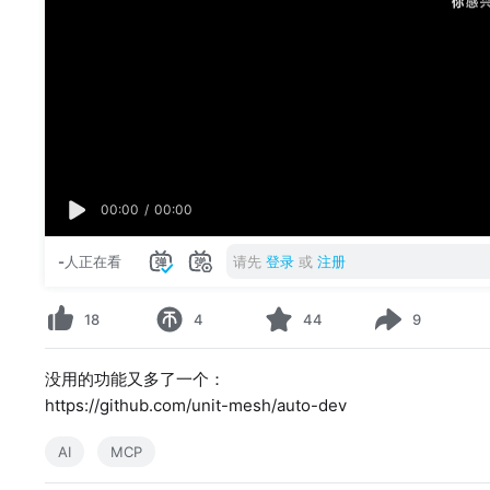
00:00
/
00:00
-
人正在看
请先
登录
或
注册
18
4
44
9
没用的功能又多了一个：
https://github.com/unit-mesh/auto-dev
AI
MCP