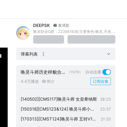
2012.06.23/cms102/唤灵斗师 飓风极速
00:54
推闹
2012.09.08/CMS104/唤灵斗师 冲击 惩
08:17
DEEPSK
发消息
戒 飓风
2012.11.17/CMS106/唤灵斗师技改后单
04:45
唤灵职业Q群：223567436/主要角色:唤灵,天使,英雄,冰雷,隐月,莲,战神，其他职业不太熟悉.
通骑士团要塞
2012.11.17/CMS106/唤灵斗师普扎
05:56
2013.08.10/CMS111/唤灵斗师VS进阶扎
15:00
弹幕列表
昆
2013.05.16/KMST 1.2.477/唤灵斗师技
01:54
改(此技改并未进入正服)（经典重现）
2014.04.26/CMS117/唤灵斗师 航海 重
04:52
唤灵斗师历史样貌合集
自动连播
（15/16）
（截止六转前）
生 黑暗创世（旧版）展示
[140426][CMS117]唤灵斗师 普通贝伦
03:13
4.4万播放
简介
订阅合集
[140426][CMS117]唤灵斗师 简单麦格
09:59
纳斯 无药 0死亡
[140502][CMS117]唤灵斗师 女皇希纳斯
28:23
[150318][CMS123&124] 唤灵斗师小死
23:37
神 技改前后对比 如意棒加cd版本
[170313][CMST124]唤灵斗师 五转V1技
21:20