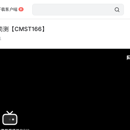
下载客户端
测【CMST166】
载