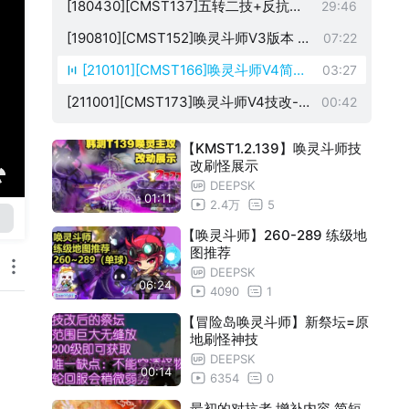
能VS进阶贝伦 初通
[180430][CMST137]五转二技+反抗者
29:46
步兵版本 999W上限 进阶贝伦
[190810][CMST152]唤灵斗师V3版本 99
07:22
9w上限 三核贝勒德
[210101][CMST166]唤灵斗师V4简评
03:27
伤害占比高达30%？？
[211001][CMST173]唤灵斗师V4技改-炼
00:42
狱雷劫？
【KMST1.2.139】唤灵斗师技
改刷怪展示
DEEPSK
01:11
2.4万
5
【唤灵斗师】260-289 练级地
图推荐
DEEPSK
06:24
4090
1
【冒险岛唤灵斗师】新祭坛=原
地刷怪神技
DEEPSK
00:14
6354
0
最初的对抗者 增补内容 简短