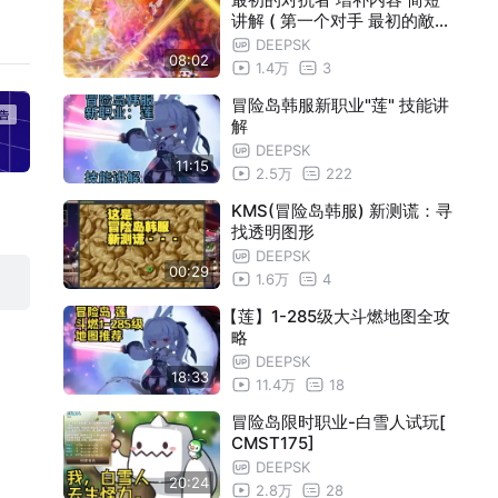
讲解 ( 第一个对手 最初的敵對
者 ）
DEEPSK
08:02
1.4万
3
冒险岛韩服新职业"莲" 技能讲
解
DEEPSK
11:15
2.5万
222
KMS(冒险岛韩服) 新测谎：寻
找透明图形
DEEPSK
00:29
1.6万
4
【莲】1-285级大斗燃地图全攻
略
DEEPSK
18:33
11.4万
18
冒险岛限时职业-白雪人试玩[
CMST175]
DEEPSK
20:24
2.8万
28