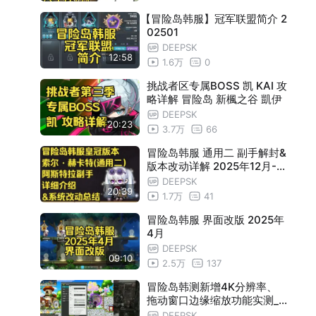
【冒险岛韩服】冠军联盟简介 2
02501
DEEPSK
12:58
1.6万
0
挑战者区专属BOSS 凯 KAI 攻
略详解 冒险岛 新楓之谷 凱伊
DEEPSK
20:23
3.7万
66
冒险岛韩服 通用二 副手解封&
版本改动详解 2025年12月-2
026年2月 皇冠版本
DEEPSK
20:39
1.7万
41
冒险岛韩服 界面改版 2025年
4月
DEEPSK
09:10
2.5万
137
冒险岛韩测新增4K分辨率、
拖动窗口边缘缩放功能实测_K
MST1.2.154_20230511
DEEPSK