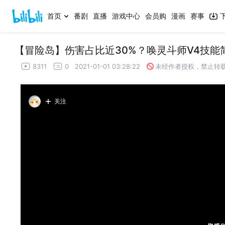
首页
番剧
直播
游戏中心
会员购
漫画
赛事
【冒险岛】伤害占比近30%？唤灵斗师V4技能简
8311
0
2021-01-01 03:28:22
未经作者授权，禁止转
关注