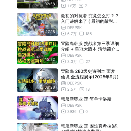
02:58
1.6万
7
最初的对抗者 究竟怎么打？？
入门讲解来了 ( 最初的敵對者
第一个对手 )
DEEPSK
27:18
6.7万
186
冒险岛韩服 挑战者第三季详细
介绍 + 皇冠大版本 活动简介
2025年12月
DEEPSK
15:22
3.3万
27
冒险岛 280级史诗副本 噩梦
仙境 全流程展示(2025年9月)
DEEPSK
09:28
2.5万
18
韩服新职业 莲 简单卡洛斯
DEEPSK
3936
0
29:26
韩服新职业 莲 困难真希拉(练