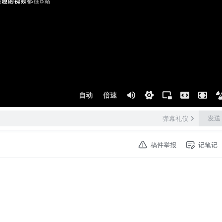
自动
倍速
发送
弹幕礼仪
稿件举报
记笔记
estory/%E9%A6%96%E9%A1%B5