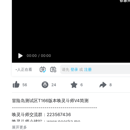
00:00
/
00:00
-
人正在看
请先
登录
或
注册
56
24
6
8
冒险岛测试区T166版本唤灵斗师V4简测
------------------------------------------
唤灵斗师交流群：223567436
唤灵斗师小破站：www.neoska.me
展开更多
B站冒险岛wiki工具箱：
https://wiki.biligame.com/mapl