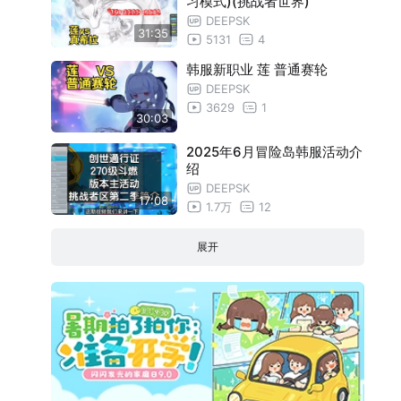
习模式)(挑战者世界)
DEEPSK
31:35
5131
4
韩服新职业 莲 普通赛轮
DEEPSK
3629
1
30:03
2025年6月冒险岛韩服活动介
绍
DEEPSK
17:08
1.7万
12
展开