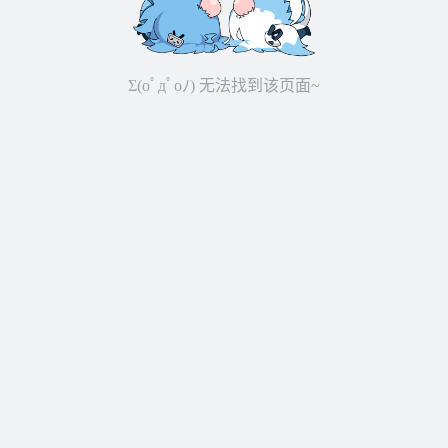
Σ(oﾟдﾟoﾉ) 无法找到该页面~