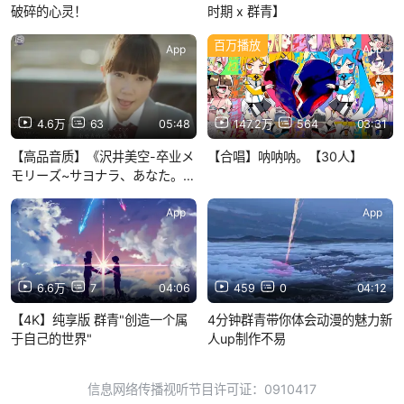
破碎的心灵！
时期 x 群青】
百万播放
App
App
4.6万
63
05:48
147.2万
564
03:31
【高品音质】《沢井美空-卒业メ
【合唱】呐呐呐。【30人】
モリーズ~サヨナラ、あなた。
~（毕业回忆，再见了亲爱的
你）》纯享版
App
App
6.6万
7
04:06
459
0
04:12
【4K】纯享版 群青"创造一个属
4分钟群青带你体会动漫的魅力新
于自己的世界"
人up制作不易
信息网络传播视听节目许可证：0910417