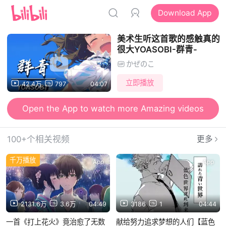
Download App
美术生听这首歌的感触真的
很大YOASOBI-群青-
かぜのこ
立即播放
42.4万
797
04:07
Open the App to watch more Amazing videos
100+个相关视频
更多
千万播放
App
App
2131.6万
3.6万
04:49
3186
1
04:44
一首《打上花火》竟治愈了无数
献给努力追求梦想的人们【蓝色