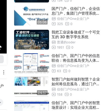
134
0
国产门户，信创门户，企业信
息门户，集团门户管理系统如
何基于一个成熟产品构建企业
信创门户One企业门户
05:06
智慧门户？
325
0
我把工业设备做成了一个可交
互的 3D 数字孪生系统
普通的coder
01:17
1951
0
信创门户、国产门户中的信息
联动：将信息孤岛变为人体神
经网络，把企业内所有系统由
信创门户One企业门户
00:17
一堆杂乱无章的数据变为精密
63
0
配合的有生命的信息服务
智慧门户如何做到智慧？企业
如何将信息孤岛，通过门户集
户
成IT资产，构建为有灵魂的数
信创门户One企业门户
04:57
字神经网络神经网络？
158
0
信创门户、国产门户中的智慧
场景设计：实现企业大流程整