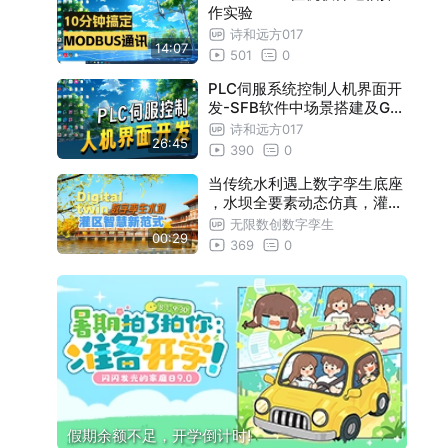
作实验
诗和远方017
14:07
501
0
PLC伺服系统控制人机界面开
发-SFB软件中场景搭建及GX
works2通信测试00
诗和远方017
26:45
390
0
当传统水利遇上数字孪生底座
，水坝全要素动态仿真，灌区
管理实现可看可算可控
无限数创数字孪生
00:29
369
0
假期余额不足，开学倒计时!