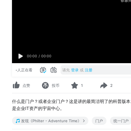
00:00
/
00:00
-
人正在看
请先
登录
或
注册
点赞
投币
1
2
什么是门户？或者企业门户？这是讲的最简洁明了的科普版本
是企业IT资产的宇宙中心。
发现《Philter - Adventure Time》
门户
统一门户