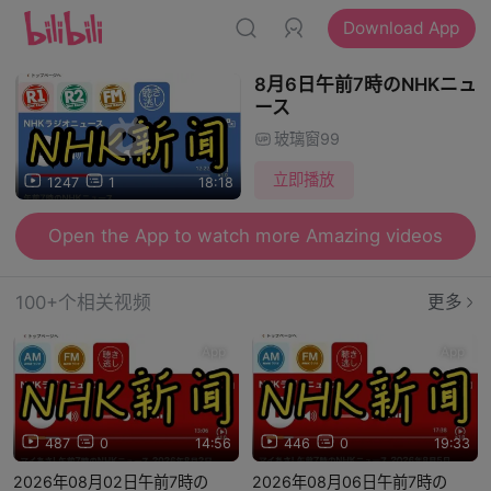
Download App
8月6日午前7時のNHKニュ
ース
玻璃窗99
立即播放
1247
1
18:18
Open the App to watch more Amazing videos
100+个相关视频
更多
App
App
487
0
14:56
446
0
19:33
2026年08月02日午前7時の
2026年08月06日午前7時の