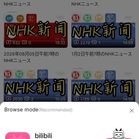
NHKニュース
NHKニュース
App
App
632
0
19:32
2276
1
14:59
2026年08月05日午前7時の
1月2日午前7時のNHKニュース
NHKニュース
App
App
2030
2
15:05
1725
0
14:59
Browse mode
(Recommended)
1月3日午前7時のNHKニュース
1月6日午前7時のNHKニュース
信息网络传播视听节目许可证：0910417
bilibili
网络文化经营许可证 沪网文【2019】3804-274号