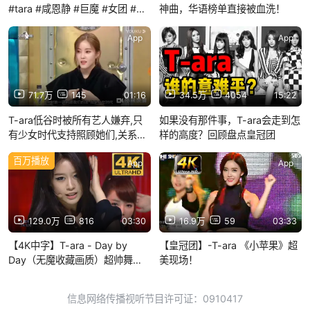
#tara #咸恩静 #巨魔 #女团 #朴
神曲，华语榜单直接被血洗！
智妍
App
App
71.7万
145
01:16
34.5万
4054
15:22
T-ara低谷时被所有艺人嫌弃,只
如果没有那件事，T-ara会走到怎
有少女时代支持照顾她们,关系真
样的高度？回顾盘点皇冠团
的很好啊
百万播放
App
App
129.0万
816
03:30
16.9万
59
03:33
【4K中字】T-ara - Day by
【皇冠团】-T-ara 《小苹果》超
Day（无魔收藏画质）超帅舞
美现场！
台！十年仍不过时的神曲
120708 SBS 人气歌谣现场
信息网络传播视听节目许可证：0910417