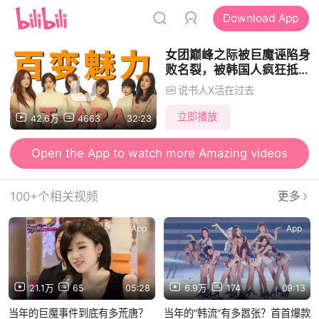
Download App
女团巅峰之际被巨魔诬陷身
败名裂，被韩国人疯狂抵制
却逆袭成为中国第一女团!
说书人X活在过去
百变女团T-ara究竟有多少
神曲？
立即播放
42.6万
4663
32:23
Open the App to watch more Amazing videos
100+个相关视频
更多
App
App
21.1万
65
05:28
6.9万
174
09:13
当年的巨魔事件到底有多荒唐？
当年的“韩流”有多嚣张？首首爆款