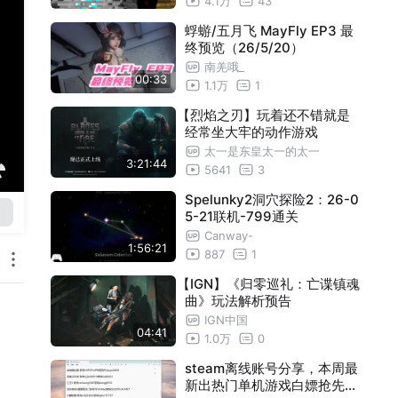
4.1万
43
蜉蝣/五月飞 MayFly EP3 最
终预览（26/5/20）
南羌哦_
00:33
1.1万
1
【烈焰之刃】玩着还不错就是
经常坐大牢的动作游戏
太一是东皇太一的太一
3:21:44
5641
3
Spelunky2洞穴探险2：26-0
5-21联机-799通关
Canway-
1:56:21
887
1
【IGN】《归零巡礼：亡谍镇魂
曲》玩法解析预告
IGN中国
04:41
1.0万
0
steam离线账号分享，本周最
新出热门单机游戏白嫖抢先游