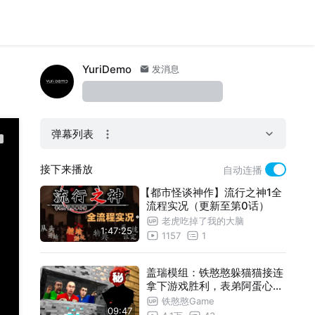
YuriDemo
发消息
弹幕列表
接下来播放
自动连播
【都市怪谈神作】流行之神1全
流程实况（更新至第0话）
老虎吃掉了我的大脑
1:47:25
1157
1
盖瑞模组：铁憨憨躲猫猫接连
拿下游戏胜利，表弟阿蛋心里
苦啊！
铁憨憨Game
09:47