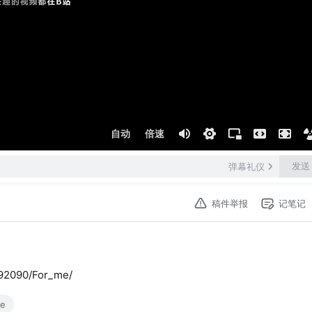
自动
倍速
发送
弹幕礼仪
稿件举报
记笔记
92090/For_me/
me