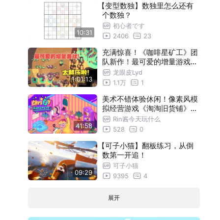
【变型数独】数独里怎么还有
个数独？
初心者です
10:31
2406
23
充满惊喜！《咖啡星矿工》团
队新作！最可爱的增量游戏！
玩起来舒适又解压！《我是洞
龙眼皮Lyd
1:01:13
洞王》
1.1万
1
美术不错体验休闲！像素风模
拟经营游戏《淘淘旧货铺》试
玩
Rin酱今天玩什么
41:58
528
0
【可子小猫】翻板练习，从倒
数第一开追！
可子小猫
09:29
9395
4
展开