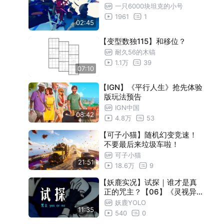
一只6000块坦克的小号
1961
1
02:45
【变型数独115】和移位？
耐久56的木镐
1.1万
39
07:10
【IGN】《平行人生》抢先体验
版玩法预告
IGN中国
08:42
4.8万
53
【可子小猫】随机幻变竞速！
不要最后来垃圾车啦！
可子小猫
21:51
18.6万
9
【妖鹿实况】试探｜谁才是真
正的咒主？【06】《灵视异
闻：本所七大不可思议》
妖鹿YOLO
11:35
540
0