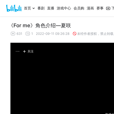
首页
番剧
直播
游戏中心
会员购
漫画
赛事
《For me》角色介绍—夏咲
631
1
2022-09-11 09:26:28
未经作者授权，禁止转载
关注