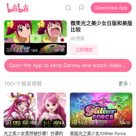
Download App
微笑光之美少女日版和美版
比较
拐哥
立即播放
3.8万
189
10:30
Open the App to send Danmu and watch videos together
100+个相关视频
更多
App
App
7.9万
103
00:44
1.5万
5
04:10
光之美少女竟然被抄袭！抄袭的
美版光之美少女/Glitter Force