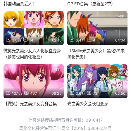
韩国动画真丢人！
OP ED合集（更新至2季）
App
App
3.0万
14
02:16
6.4万
4
04:04
微笑光之美少女六人化妆盒变身
（SMiIe光之美少女）黑化VS未
（步美也用的化妆盒）
黑化光美！
App
App
13.1万
467
06:25
3.6万
73
05:50
【微笑】光之美少女变身合集
光之美少女会长组变身
信息网络传播视听节目许可证：0910417
网络文化经营许可证 沪网文【2019】3804-274号