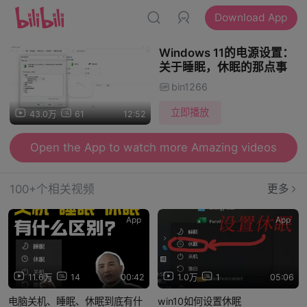
Download App
Windows 11的电源设置：
关于睡眠，休眠的那点事
bin1266
立即播放
43.0万
61
12:52
Open the App to watch more Amazing videos
100+个相关视频
更多
App
App
11.6万
14
00:42
1.0万
1
05:06
电脑关机、睡眠、休眠到底有什
win10如何设置休眠