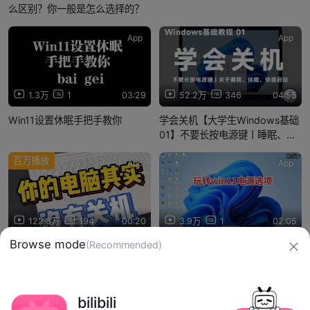
么区别？你一般是怎么选择的？
App
App
1.3万
1
03:29
52.2万
346
04:55
Win11设置休眠手把手教你
学会关机【大学生Windows基础
01】不要长按电源键丨睡眠、休
眠、关机的区别丨开启快速启动
百万播放
会损害电脑吗？
App
App
122.8万
194
00:20
3.9万
1
02:05
Browse mode
(Recommended)
你的电脑可能没有真正关机过
玩转win11电源选项
信息网络传播视听节目许可证：0910417
bilibili
网络文化经营许可证 沪网文【2019】3804-274号