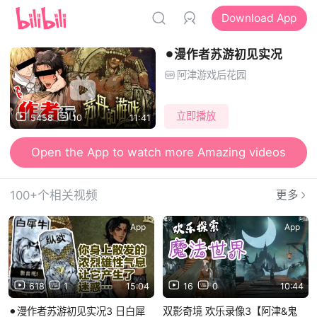
Download App
⚫︎漫作者苏游初见实况
阿津游戏后花园
立即播放
5458
10
11:41
Open the App to watch more Amazing videos
100+个相关视频
更多
App
App
618
1
15:04
16
0
10:44
⚫︎漫作者苏游初见实况3 日白犀
双影奇境 欢乐录像3【阿津&鬼