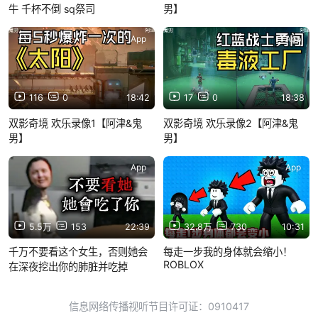
牛 千杯不倒 sq祭司
男】
App
App
116
0
18:42
17
0
18:38
双影奇境 欢乐录像1【阿津&鬼
双影奇境 欢乐录像2【阿津&鬼
男】
男】
App
App
5.5万
153
22:39
32.8万
730
10:31
千万不要看这个女生，否则她会
每走一步我的身体就会缩小！
ROBLOX
在深夜挖出你的肺脏并吃掉
信息网络传播视听节目许可证：0910417