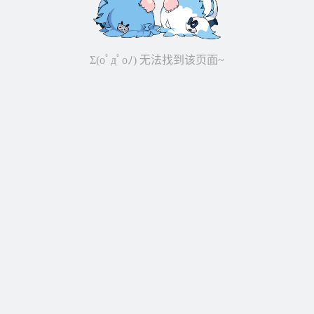
Σ(oﾟдﾟoﾉ) 无法找到该页面~