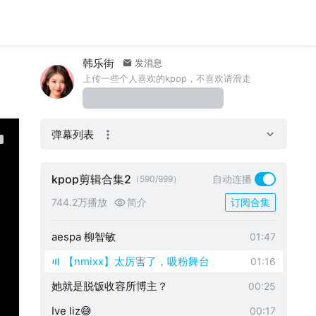
aespa Supernova 一位安可
01:27
aespa 直拍
00:48
韩乐街
aespa 柳智敏
发消息
01:25
上传一些个人喜欢的kpop，不喜欢请滑走
aespa 剧透
00:37
还是很喜欢ILLIT minju
01:21
弹幕列表
NMIXX 雪允
01:29
nmixx 张圭真
00:16
kpop剪辑合集2
自动连播
（590/999）
[张多雅&张元英]妹妹模仿姐姐
00:25
744.2万播放
简介
订阅合集
【IVE】 宥真高音好稳😱
01:50
aespa 柳智敏
01:47
【nmixx】太厉害了，吸粉舞台
01:16
她就是脱饭收容所博主？
00:25
Ive liz😅
00:17