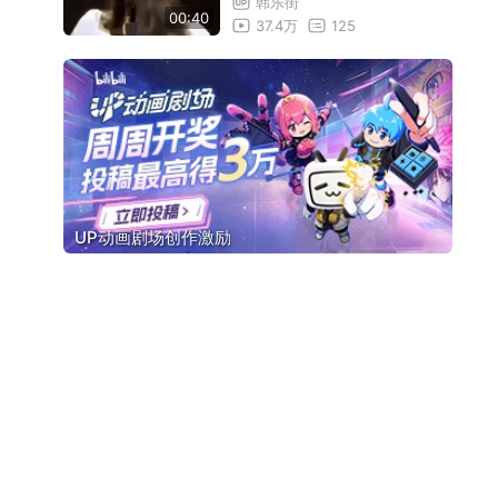
韩乐街
00:40
林娜琏 ABCD 反应
00:32
37.4万
125
金采源 - we can’t be friends
00:59
IVE 世界巡演 HEYA 饭拍
01:33
chuu - Bad News
00:40
ILLIT Magnetic 录音室
01:14
HOONTA 林娜琏 ABCD直拍
01:52
UP动画剧场创作激励
lily&雪允 - Dream Girl 🔥🔥
00:32
【nmixx】都变得好美
02:21
李英智 Small girl (feat. D.O.)
01:49
【林娜琏】为什么吃冰块？
00:40
【nmixx】突然变性感了有点不适应了😅
00:12
newjeans 金玟池
00:18
【WOOAH 金珉暑】 POM POM POM 直
01:14