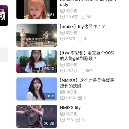
usly
~~~妹妹们的舞蹈都会跳
nmixx 张圭真
00:14
韩乐街
00:51
39.6万
89
【aespa Giselle】你这是在哪学的
00:15
【nmixx】lily这又咋了？
aespa 金玟庭 直拍
01:34
韩乐街
6673
4
aespa 'supermova' mv 删除音乐后...😄
01:01
00:16
XG cocona 直拍
01:02
【itzy 李彩领】看完这个90%
的人能get到彩领？
lily 翻唱 Complicated
01:13
韩乐街
05:10
【XG cocona】这头型其实特别省事
00:35
45.1万
565
【NMIXX】这个才是吴海媛最
雪允&minju cha Magnetic
00:55
擅长的技能
babymonster 机场穿搭
01:55
韩乐街
00:18
6159
2
有雪允&bae的地方，总有jiwoo在
00:14
NMIXX lily
金玟池 VS 姜海粼 力量差异
00:17
韩乐街
758
0
KISS OF LIFE NATTY
01:03
00:38