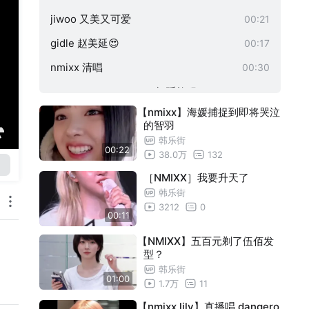
jiwoo 又美又可爱
00:21
gidle 赵美延😍
00:17
nmixx 清唱
00:30
aespa "Armageddon" 舞蹈教程
05:35
【nmixx】海媛捕捉到即将哭泣
雪允都向上跳了还这么稳😱
01:08
的智羽
KISS OF LIFE NATTY 直拍
01:09
韩乐街
00:22
38.0万
132
nmixx 雪允
00:12
［NMIXX］我要升天了
IVE HEYA
03:08
韩乐街
3212
0
newjeans 'How Sweet' 安可舞台
01:14
00:11
aespa "Supernova "第5次一位安可，旁
01:19
【NMIXX】五百元剃了伍佰发
型？
边RICKY 😱
lily上台忘带麦克风😅🤣
01:02
韩乐街
01:00
1.7万
11
【nmixx 雪允】没有双眼皮贴确实更好
00:09
看
【nmixx lily】直播唱 dangero
【金韶情, 郑艺琳 & YUJU】不愧是队长
00:44