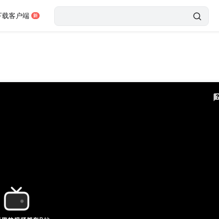
下载客户端