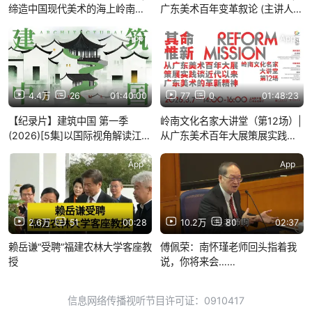
缔造中国现代美术的海上岭南
广东美术百年变革叙论 (主讲人：
（主讲人：尚辉）
梁江）
App
App
4.4万
26
01:40:00
77
0
01:48:23
【纪录片】建筑中国 第一季
岭南文化名家大讲堂（第12场）|
(2026)[5集]以国际视角解读江南
从广东美术百年大展策展实践谈
建筑文化 中英双字超清1080p
近代以来广东美术的革新精神
Architectural China
（主讲人：王绍强）
App
App
2.6万
51
00:28
10.2万
80
02:37
赖岳谦“受聘”福建农林大学客座教
傅佩荣：南怀瑾老师回头指着我
授
说，你将来会……
信息网络传播视听节目许可证：0910417