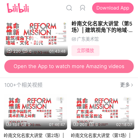
Download App
岭南文化名家大讲堂（第5
场）| 建筑视角下的地域·文
化·时代（主讲人：何镜
广东美术馆
堂）
立即播放
220
0
01:43:48
Open the App to watch more Amazing videos
100+个相关视频
更多
App
App
134
0
01:46:47
208
0
02:18:07
岭南文化名家大讲堂（第2场）|
岭南文化名家大讲堂（第1场）|