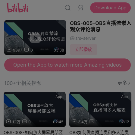
Download App
OBS-005-OBS直播流嵌入
观众评论消息
srs-server
立即播放
9697
0
03:38
Open the App to watch more Amazing videos
100+个相关视频
更多
App
App
1.1万
0
02:45
3.4万
1
02:12
OBS-008-如何放大屏幕局部区
OBS如何做直播连麦和多人连麦