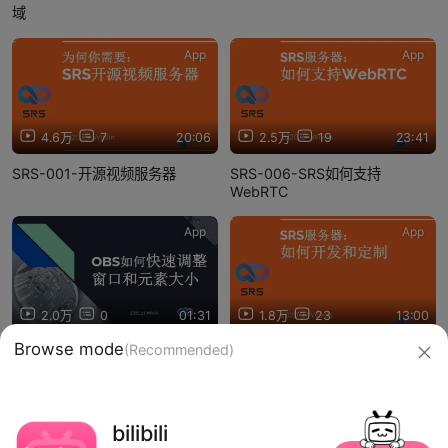
域
App
App
4.6万
7
20:06
2.5万
19
23:41
SRS-001-开源视频服务器
SRS-006-SRS如何支持
WebRTC
App
App
2.0万
0
01:31
1.8万
23
13:00
OBS-004-OBS快速裁剪窗口
SRS-003-SRS开发和定制
信息网络传播视听节目许可证：0910417
Browse mode
(Recommended)
网络文化经营许可证 沪网文【2019】3804-274号