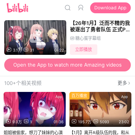
Download App
【26年1月】泛而不精的我
被逐出了勇者队伍 正式PV
【糖心蛋字幕组】
糖心蛋字幕组
立即播放
3.1万
31
01:22
Open the App to watch more Amazing videos
100+个相关视频
更多
百万播放
App
App
9.0万
1
01:36
195.7万
5093
23:02
姐姐被偷家，想刀了妹妹的心演
【1月】离开A级队伍的我，和从