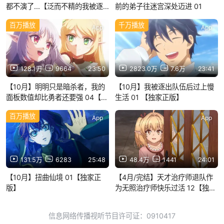
都不演了...【泛而不精的我被逐
前的弟子往迷宫深处迈进 01
出了勇者队伍】
百万播放
千万播放
App
App
128.1万
9664
23:50
2823.0万
7.6万
23:41
【10月】明明只是暗杀者，我的
【10月】我被逐出队伍后过上慢
面板数值却比勇者还要强 04【独
生活 01 【独家正版】
家正版】
百万播放
App
App
131.5万
6283
25:48
48.4万
1441
24:01
【10月】扭曲仙境 01【独家正
【4月/完结】天才治疗师退队作
版】
为无照治疗师快乐过活 12【独家
正版】
信息网络传播视听节目许可证：0910417