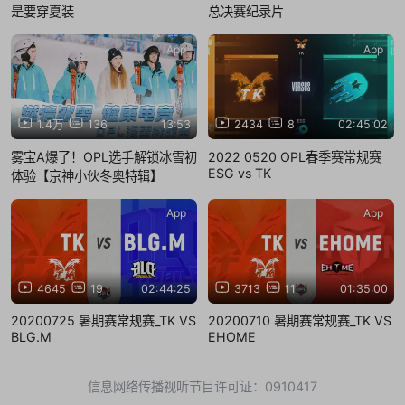
是要穿夏装
总决赛纪录片
App
App
1.4万
136
13:53
2434
8
02:45:02
雾宝A爆了！OPL选手解锁冰雪初
2022 0520 OPL春季赛常规赛
ESG vs TK
体验【京神小伙冬奥特辑】
App
App
4645
19
02:44:25
3713
11
01:35:00
20200725 暑期赛常规赛_TK VS
20200710 暑期赛常规赛_TK VS
BLG.M
EHOME
信息网络传播视听节目许可证：0910417