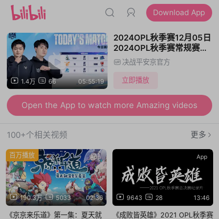
Download App
2024OPL秋季赛12月05日
2024OPL秋季赛常规赛
Aster vs LNG.M/TK vs
决战平安京官方
EHOME/LF vs LGD
立即播放
1.4万
66
05:55:19
Open the App to watch more Amazing videos
100+个相关视频
更多
百万播放
App
App
190.3万
5033
02:36
9643
28
13:46
《京京来乐道》第一集：夏天就
《成败皆英雄》2021 OPL秋季赛