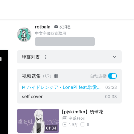
rotbala
发消息
中文字幕随意取用
弹幕列表
视频选集
自动连播
（1/2）
ハイドレンジア - LonePi feat.歌愛ユ
03:23
self cover
キ
00:38
【pjsk/mfkn】绣球花
奎瓜籽oil
1.9万
6
01:34