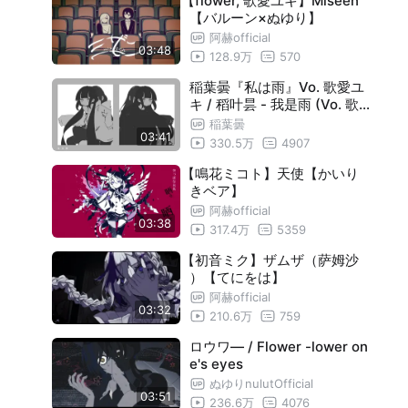
【flower, 歌愛ユキ】Miseen
【バルーン×ぬゆり】
阿赫official
03:48
128.9万
570
稲葉曇『私は雨』Vo. 歌愛ユ
キ / 稻叶昙 - 我是雨 (Vo. 歌
爱雪)
稲葉曇
03:41
330.5万
4907
【鳴花ミコト】天使【かいり
きベア】
阿赫official
03:38
317.4万
5359
【初音ミク】ザムザ（萨姆沙
）【てにをは】
阿赫official
03:32
210.6万
759
ロウワ― / Flower -lower on
e's eyes
ぬゆりnulutOfficial
03:51
236.6万
4076