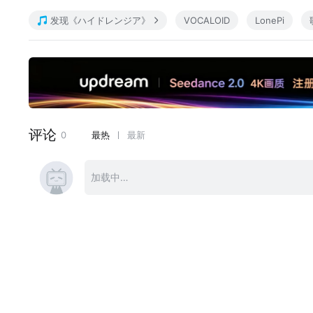
offvocal⇒(まってね)
发现《ハイドレンジア》
VOCALOID
LonePi
niconico⇒https://www.nicovideo.jp/watch/
sm38387144