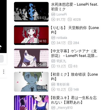
水死体想恋爱 - LonePi feat.
初音ミク
LonePi
03:03
91.7万
4028
【りむる】 天堂般的你【Lone
Pi】
rotbala
04:10
34.1万
284
【中文字幕】ゲンチアナ（龙
胆花） - LonePi feat.花隈千
冬
茕疚九
04:30
13.2万
63
【初音ミク】致命错误【Lone
Pi】
青杉折扇
02:44
10.2万
148
【歌愛ユキ】君は一生私を忘
れない【溝野あわ】
_Henry810