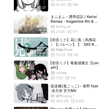
19.4万
108
02:27
まふまふ - 携帯恋話 / Keitai
Renwa - Kagamine Rin & Le
n (Earthy X6)
Earthy_x6
04:15
21.0万
177
【初音ミク】花に風（风拂花
）【バルーン】【「360 Rea
lity Audio」印象曲】
阿赫official
03:49
73.2万
716
【初音ミク】毒素感傷文【Lon
ePi】
rotbala
03:08
7.5万
116
捉迷藏(鬼ごっこ) - 春野 feat
.洛天依 官方MV
春野xupxq_
03:12
1013.3万
6.6万