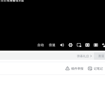
自动
倍速
发送
弹幕礼仪
稿件举报
记笔记