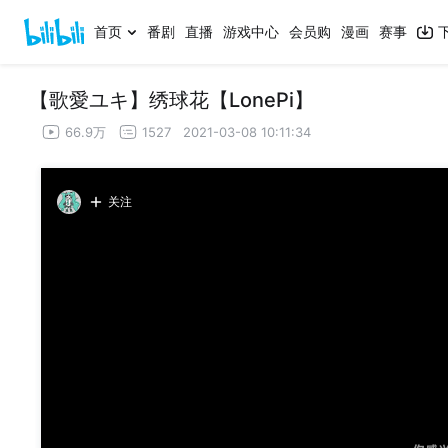
首页
番剧
直播
游戏中心
会员购
漫画
赛事
【歌愛ユキ】绣球花【LonePi】
66.9万
1527
2021-03-08 10:11:34
关注