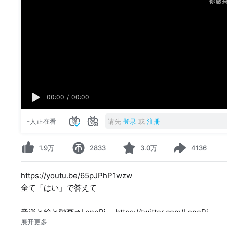
00:00
/
00:00
-
人正在看
请先
登录
或
注册
1.9万
2833
3.0万
4136
https://youtu.be/65pJPhP1wzw
全て「はい」で答えて
音楽と絵と動画⇒LonePi https://twitter.com/LonePi_
展开更多