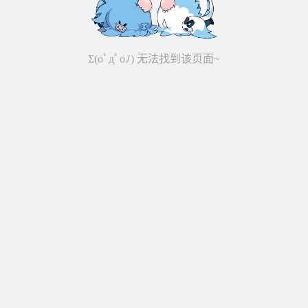
Σ(oﾟдﾟoﾉ) 无法找到该页面~