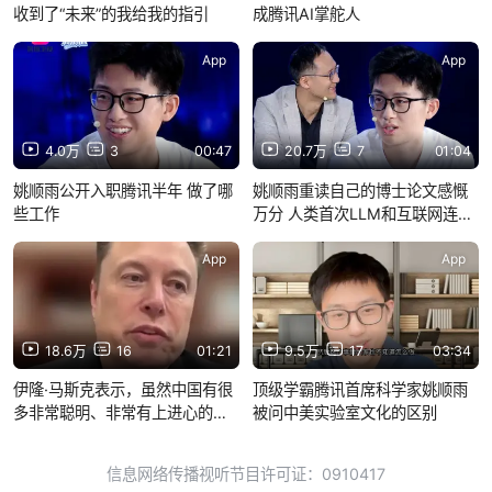
收到了“未来”的我给我的指引
成腾讯AI掌舵人
App
App
4.0万
3
00:47
20.7万
7
01:04
姚顺雨公开入职腾讯半年 做了哪
姚顺雨重读自己的博士论文感慨
些工作
万分 人类首次LLM和互联网连在
一起 那个人竟是自己 当年的预判
已翻百倍的价值！
App
App
18.6万
16
01:21
9.5万
17
03:34
伊隆·马斯克表示，虽然中国有很
顶级学霸腾讯首席科学家姚顺雨
多非常聪明、非常有上进心的工
被问中美实验室文化的区别
程师，但 xAI 和其他公司很快就
会发布比 DeepSeek 更好的人工
信息网络传播视听节目许可证：0910417
智能模型