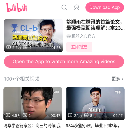
Download App
姚顺雨在腾讯的首篇论文，
最强模型阅读理解只拿23
分，下半场得搞上下文学习
机器之心官方
立即播放
5.5万
4
01:28
Open the App to watch more Amazing videos
100+个相关视频
更多
App
App
4.5万
2
00:47
2.1万
8
02:17
清华学霸翁家翌：高三的时候 我
98年安徽小伙，毕业不到2年，