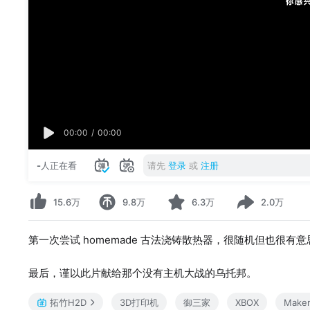
00:00
/
00:00
-
人正在看
请先
登录
或
注册
15.6万
9.8万
6.3万
2.0万
第一次尝试 homemade 古法浇铸散热器，很随机但也很有
最后，谨以此片献给那个没有主机大战的乌托邦。
拓竹H2D
3D打印机
御三家
XBOX
Maker