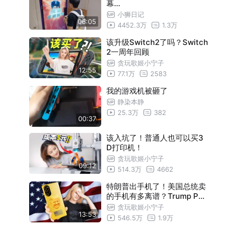
幕...
小狮日记
06:05
4452.3万
1.3万
该升级Switch2了吗？Switch
2一周年回顾
贪玩歌姬小宁子
12:55
77.1万
2583
我的游戏机被砸了
静染本静
25.3万
382
00:37
该入坑了！普通人也可以买3
D打印机！
贪玩歌姬小宁子
09:12
514.3万
4662
特朗普出手机了！美国总统卖
的手机有多离谱？Trump Pho
ne 开箱
贪玩歌姬小宁子
13:53
546.5万
1.9万