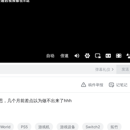
自动
倍速
发送
弹幕礼仪
稿件举报
记笔记
意思，几个月前差点以为做不出来了hhh
World
PS5
游戏机
游戏设备
Switch2
拓竹