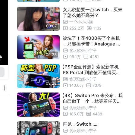
女儿说想要一台switch，买来
了怎么她不高兴？
一个小小小猫
00:07
252.2万
1132
被坑了！花4000买了个掌机
，只能插卡带！Analogue Po
cket 开箱
贪玩歌姬小宁子
09:33
96.1万
4251
【PSP全面评测】索尼新掌机
PS Portal 到底值不值得买？
PlayStation Portal 延迟画质
贪玩歌姬小宁子
09:28
完整测试！｜小宁子
140.0万
7079
【4K】Switch Pro 未公布，我
自己做了一个，就等着任天堂
给我发律师函了 ｜小宁子
贪玩歌姬小宁子
08:30
185.0万
4488
再见，Switch……
贪玩歌姬小宁子