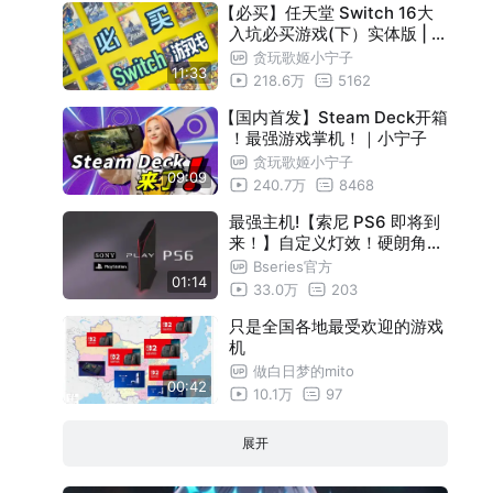
【必买】任天堂 Switch 16大
入坑必买游戏(下）实体版 | 小
宁子
贪玩歌姬小宁子
11:33
218.6万
5162
【国内首发】Steam Deck开箱
！最强游戏掌机！｜小宁子
贪玩歌姬小宁子
09:09
240.7万
8468
最强主机!【索尼 PS6 即将到
来！】自定义灯效！硬朗角边
！光追性能！
Bseries官方
01:14
33.0万
203
只是全国各地最受欢迎的游戏
机
做白日梦的mito
00:42
10.1万
97
展开