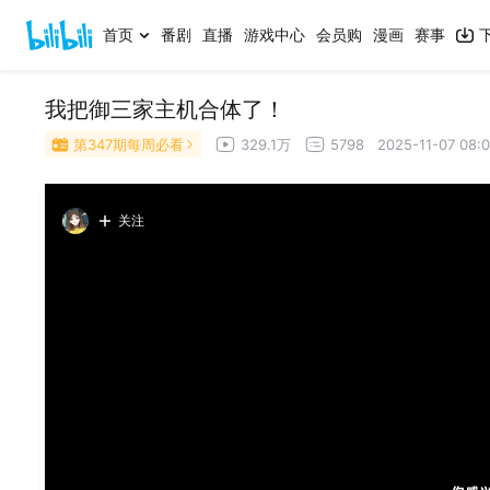
首页
番剧
直播
游戏中心
会员购
漫画
赛事
我把御三家主机合体了！
第347期每周必看
329.1万
5798
2025-11-07 08:
关注