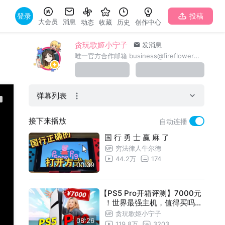
登录
投稿
大会员
消息
动态
收藏
历史
创作中心
贪玩歌姬小宁子
发消息
唯一官方合作邮箱 business@fireflowermedia.com【简历投递】hr@fireflowermedia.com
弹幕列表
接下来播放
自动连播
国 行 勇 士 赢 麻 了
穷法律人牛尔德
44.2万
174
00:39
【PS5 Pro开箱评测】7000元
！世界最强主机，值得买吗？
丨小宁子
贪玩歌姬小宁子
08:26
119.8万
3203