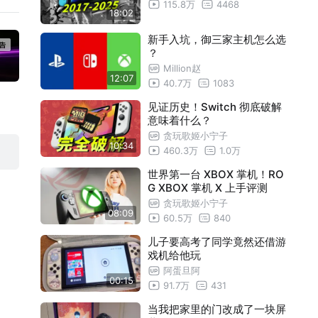
115.8万
4468
18:02
新手入坑，御三家主机怎么选
？
Million赵
12:07
40.7万
1083
见证历史！Switch 彻底破解
意味着什么？
贪玩歌姬小宁子
10:34
460.3万
1.0万
世界第一台 XBOX 掌机！RO
G XBOX 掌机 X 上手评测
贪玩歌姬小宁子
08:09
60.5万
840
儿子要高考了同学竟然还借游
戏机给他玩
阿蛋旦阿
00:15
91.7万
431
当我把家里的门改成了一块屏