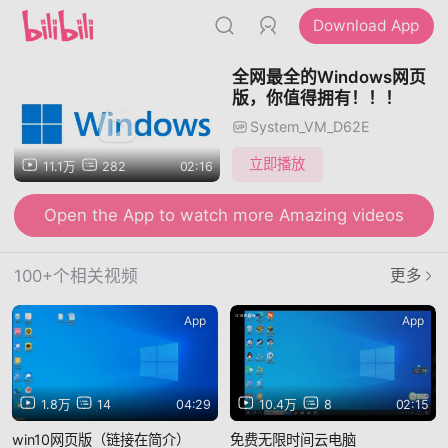
Download App
全网最全的Windows网页
版，你值得拥有！！！
System_VM_D62E
立即播放
11.1万
282
02:16
Open the App to watch more Amazing videos
100+个相关视频
更多
App
App
1.8万
14
04:29
10.4万
8
02:15
win10网页版（链接在简介）
免费无限时间云电脑