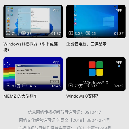
App
App
7.1万
33
01:37
3.0万
25
01:37
Windows11模拟器（附下载链
免费云电脑，三连拿走
接）
App
App
8.1万
1416
03:45
7.7万
397
02:32
MEMZ 的大型翻车
Windows 0安装？
信息网络传播视听节目许可证：0910417
网络文化经营许可证 沪网文【2019】3804-274号
广播电视节目制作经营许可证：（沪）字第01248号