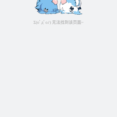
Σ(oﾟдﾟoﾉ) 无法找到该页面~