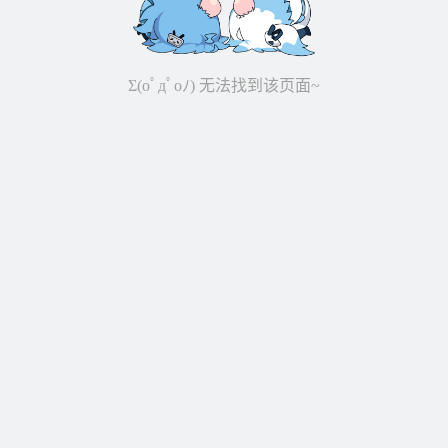
Σ(oﾟдﾟoﾉ) 无法找到该页面~