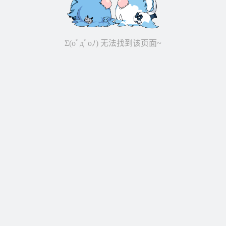
Σ(oﾟдﾟoﾉ) 无法找到该页面~