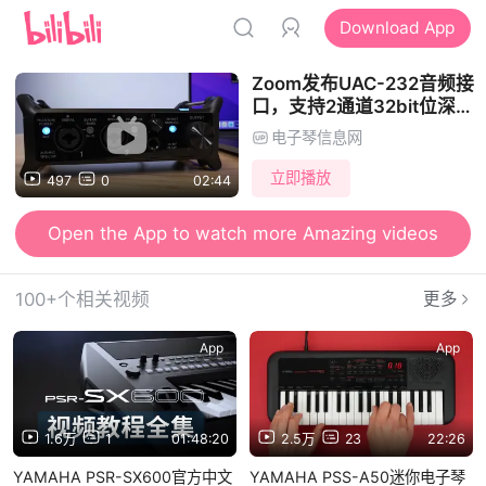
Download App
Zoom发布UAC-232音频接
口，支持2通道32bit位深
【第一键盘】
电子琴信息网
立即播放
497
0
02:44
Open the App to watch more Amazing videos
100+个相关视频
更多
App
App
1.6万
1
01:48:20
2.5万
23
22:26
YAMAHA PSR-SX600官方中文
YAMAHA PSS-A50迷你电子琴