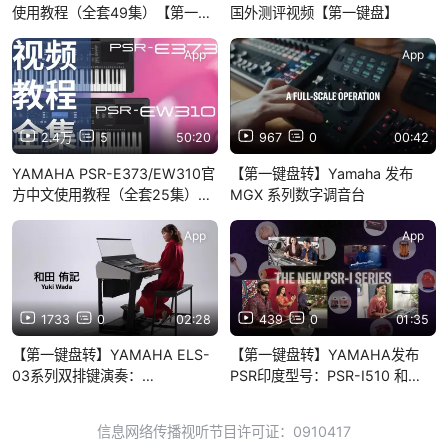
使用教程（全套49集）【第一键
国外测评视频【第一键盘】
盘APP】
App
App
2.4万
5
50:20
967
0
00:42
YAMAHA PSR-E373/EW310官
【第一键盘转】Yamaha 发布
方中文使用教程（全套25集）
MGX 系列数字调音台
【第一键盘APP】
App
App
1733
0
02:28
439
0
01:35
【第一键盘转】YAMAHA ELS-
【第一键盘转】YAMAHA发布
03系列双排键演奏：
PSR印度型号：PSR-I510 和
Londonderry Air in One
I610
Registration（和田侑記）
信息网络传播视听节目许可证：0910417