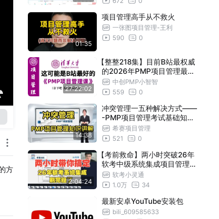
672
0
项目管理高手从不救火
一张图项目管理-王利
590
0
01:35
【整整218集】目前B站最权威
的2026年PMP项目管理最新
课程精讲视频，全程干货无废
中创PMP小智智
27:22:02
话，项目管理小白看完这一套
559
0
教程就够了！内含PMP全套备
考资料分享
冲突管理一五种解决方式——
-PMP项目管理考试基础知识
点讲解短视频~
希赛项目管理
14:38
521
0
【考前救命】两小时突破26年
软考中级系统集成项目管理工
的方
程师（集成）重难点！至少提
软考小灵通
2:04:24
分20+！附冲刺重点文档直接
1.0万
34
背！
最新安卓YouTube安装包
bili_609585633