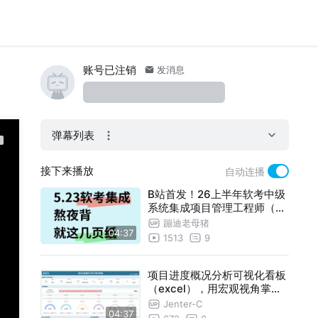
账号已注销
发消息
弹幕列表
接下来播放
自动连播
B站首发！26上半年软考中级
系统集成项目管理工程师（集
成）「全网最牛」冲刺总结，
蹦迪老母猪
04:37
懒人上岸指南！5h背完上岸！
1513
9
项目进度概况分析可视化看板
（excel），用宏观视角掌握
项目全生命周期运作
Jenter-C
04:37