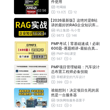
件使用
吃喝镇
02:56
13.0万
12
【2026最新版】这绝对是B站
讲的最好的RAG企业知识库教
程，手把手教你RAG企业级实
码士集团-马小雪
15:00:08
战案例，比付费效果强百倍，
9873
146
让你少走99%弯路！AI大模型
PMP考试┃零基础速成！必刷
600题-逐题精讲-最贴合真题
难度！从易到难，多种解法，
PMP-B站课堂
22:52:24
举一反三（持续更新中~）
567
0
PMP项目管理秘籍：汽车设计
总布置工程师必备技能
草帽课堂的汽车设计
26:58
399
0
谁能想到！决定项目生死的居
然是一台服务器
快快网络服务器栗子
01:06
522
0