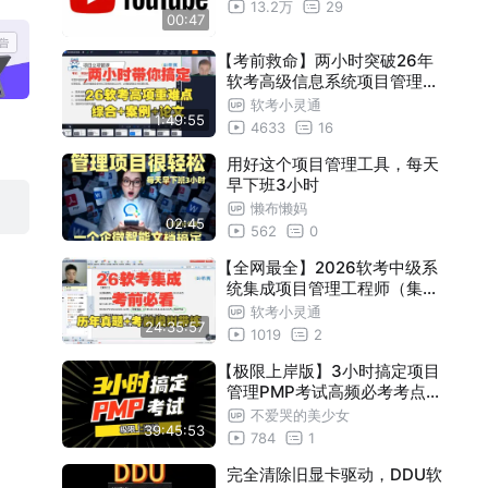
13.2万
29
00:47
【考前救命】两小时突破26年
软考高级信息系统项目管理师
（高项）重难点！至少提分20
软考小灵通
1:49:55
+！附冲刺重点文档直接背！
4633
16
用好这个项目管理工具，每天
早下班3小时
懒布懒妈
02:45
562
0
【全网最全】2026软考中级系
统集成项目管理工程师（集成
）考前必刷历年真题+考前模
软考小灵通
24:35:57
拟卷带练，刷完稳稳上岸！
1019
2
【极限上岸版】3小时搞定项目
管理PMP考试高频必考考点！
（核心考点 |冲刺密卷 | 冲刺
不爱哭的美少女
39:45:53
备考资料分享）
784
1
完全清除旧显卡驱动，DDU软