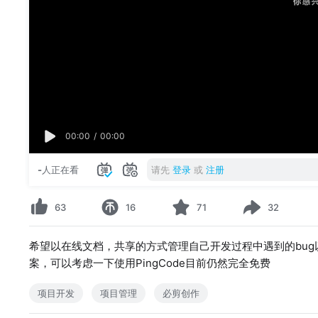
00:00
/
00:00
-
人正在看
请先
登录
或
注册
63
16
71
32
希望以在线文档，共享的方式管理自己开发过程中遇到的bu
案，可以考虑一下使用PingCode目前仍然完全免费
项目开发
项目管理
必剪创作