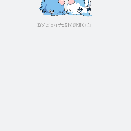
Σ(oﾟдﾟoﾉ) 无法找到该页面~