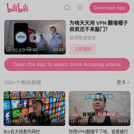
Download App
为啥天天用 VPN 翻墙帽子
叔叔还不来敲门？
阿豹讲安全
立即播放
50.4万
32
00:45
Open the App to watch more Amazing videos
100+个相关视频
更多
App
App
89.1万
18
00:17
26.1万
300
04:03
Bro在大陆看外网时
你用VPN翻墙干了啥，容易被行