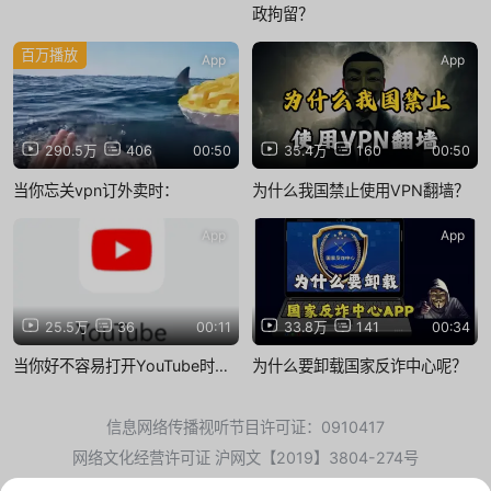
政拘留？
百万播放
App
App
290.5万
406
00:50
35.4万
160
00:50
当你忘关vpn订外卖时：
为什么我国禁止使用VPN翻墙？
App
App
25.5万
36
00:11
33.8万
141
00:34
当你好不容易打开YouTube时…
为什么要卸载国家反诈中心呢？
信息网络传播视听节目许可证：0910417
网络文化经营许可证 沪网文【2019】3804-274号
广播电视节目制作经营许可证：（沪）字第01248号