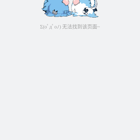
Σ(oﾟдﾟoﾉ) 无法找到该页面~