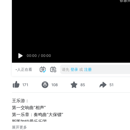
00:00
/
00:00
-
人正在看
请先
登录
或
注册
171
108
85
51
王乐游：
第一交响曲“相声”
第一乐章：奏鸣曲“大保镖”
斯图加特爱乐乐团
展开更多
指挥：王乐游