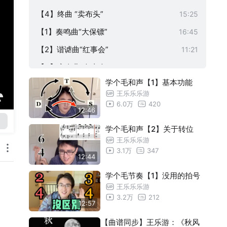
【4】终曲 “卖布头”
15:25
【1】奏鸣曲“大保镖”
16:45
【2】谐谑曲“红事会”
11:21
【3】变奏曲“白事会”
17:50
学个毛和声【1】基本功能
【4】回旋曲“卖布头”
14:52
王乐乐乐游
【总谱】【王乐游】广东狂想曲
04:45
6.0万
420
12:46
【王乐游】广东狂想曲
05:11
学个毛和声【2】关于转位
王乐乐乐游
3.1万
347
12:44
学个毛节奏【1】没用的拍号
王乐乐乐游
3.2万
212
12:57
【曲谱同步】王乐游：《秋风