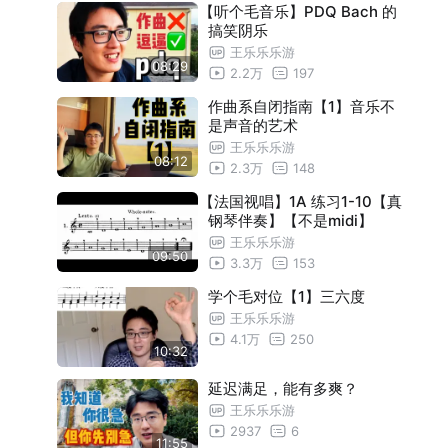
【听个毛音乐】PDQ Bach 的
搞笑阴乐
王乐乐乐游
08:29
2.2万
197
作曲系自闭指南【1】音乐不
是声音的艺术
王乐乐乐游
08:12
2.3万
148
【法国视唱】1A 练习1-10【真
钢琴伴奏】【不是midi】
王乐乐乐游
09:50
3.3万
153
学个毛对位【1】三六度
王乐乐乐游
4.1万
250
10:32
延迟满足，能有多爽？
王乐乐乐游
2937
6
11:55