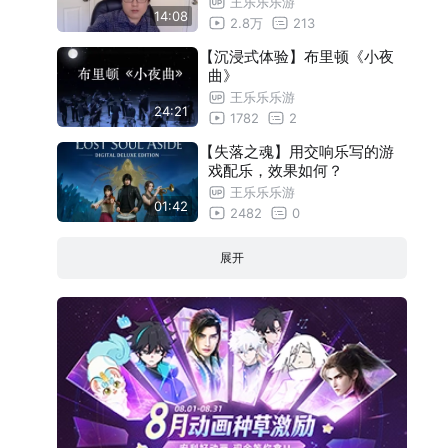
王乐乐乐游
14:08
2.8万
213
【沉浸式体验】布里顿《小夜
曲》
王乐乐乐游
24:21
1782
2
【失落之魂】用交响乐写的游
戏配乐，效果如何？
王乐乐乐游
01:42
2482
0
展开