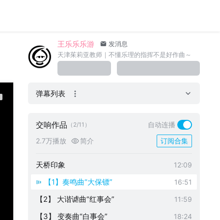
王乐乐乐游
发消息
天津茱莉亚教师｜不懂乐理的指挥不是好作曲～
弹幕列表
交响作品
自动连播
（2/11）
2.7万播放
简介
订阅合集
天桥印象
12:09
【1】奏鸣曲“大保镖”
16:51
【2】 大谐谑曲“红事会”
11:59
【3】 变奏曲“白事会”
18:24