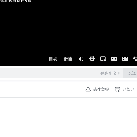
自动
倍速
发送
弹幕礼仪
稿件举报
记笔记