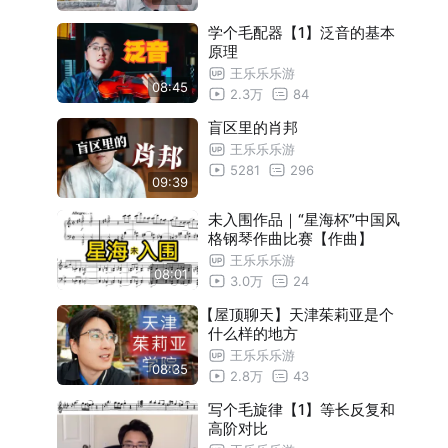
学个毛配器【1】泛音的基本
原理
王乐乐乐游
08:45
2.3万
84
盲区里的肖邦
王乐乐乐游
5281
296
09:39
未入围作品｜“星海杯”中国风
格钢琴作曲比赛【作曲】
王乐乐乐游
08:01
3.0万
24
【屋顶聊天】天津茱莉亚是个
什么样的地方
王乐乐乐游
08:35
2.8万
43
写个毛旋律【1】等长反复和
高阶对比