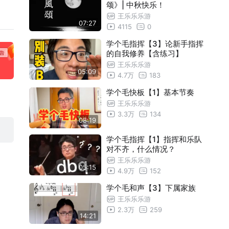
颂》| 中秋快乐！
王乐乐乐游
07:27
4115
0
学个毛指挥【3】论新手指挥
的自我修养【含练习】
王乐乐乐游
05:09
4.7万
183
学个毛快板【1】基本节奏
王乐乐乐游
3.3万
134
08:19
学个毛指挥【1】指挥和乐队
对不齐，什么情况？
王乐乐乐游
05:15
4.9万
152
学个毛和声【3】下属家族
王乐乐乐游
2.3万
259
14:21