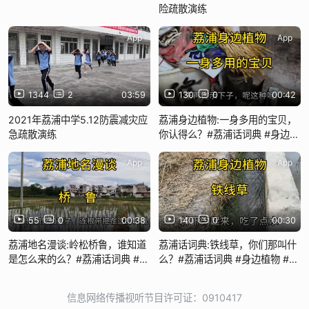
险疏散演练
App
App
1344
2
03:59
130
0
00:42
2021年荔浦中学5.12防震减灾应
荔浦身边植物:一身多用的宝贝，
急疏散演练
你认得么？#荔浦话词典 #身边植
物 #高粱 #高粱粑 #高粱扫把
App
App
55
0
00:38
140
0
00:30
荔浦地名漫谈:岭松桥鲁，谁知道
荔浦话词典:铁线草，你们那叫什
是怎么来的么？#荔浦话词典 #地
么？#荔浦话词典 #身边植物 #铁
名漫谈 #桥鲁 #岭松
线草 #家乡话
信息网络传播视听节目许可证：0910417