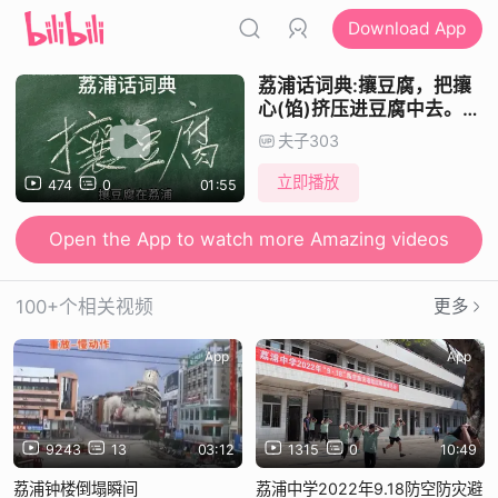
Download App
荔浦话词典:攘豆腐，把攘
心(馅)挤压进豆腐中去。#
荔浦话词典 #攘豆腐 #豆腐
夫子303
#荔浦美食
立即播放
474
0
01:55
Open the App to watch more Amazing videos
100+个相关视频
更多
App
App
9243
13
03:12
1315
0
10:49
荔浦钟楼倒塌瞬间
荔浦中学2022年9.18防空防灾避