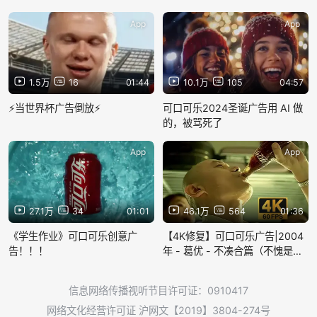
App
App
1.5万
16
01:44
10.1万
105
04:57
⚡当世界杯广告倒放⚡
可口可乐2024圣诞广告用 AI 做
的，被骂死了
App
App
27.1万
34
01:01
46.1万
564
01:36
《学生作业》可口可乐创意广
【4K修复】可口可乐广告|2004
告！！！
年 - 葛优 - 不凑合篇（不愧是葛
大爷，拍啥都有戏）
信息网络传播视听节目许可证：0910417
网络文化经营许可证 沪网文【2019】3804-274号