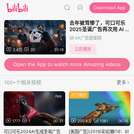
Download App
去年被骂惨了，可口可乐
2025圣诞广告再次用 AI 生
成
4A广告提案网
立即播放
2.4万
20
01:19
Open the App to watch more Amazing videos
100+个相关视频
更多
百万播放
App
App
1777
1
00:31
200.8万
1081
00:16
可口可乐2024AI生成圣诞广告
[美国广告](2019)彩虹糖(16：9)