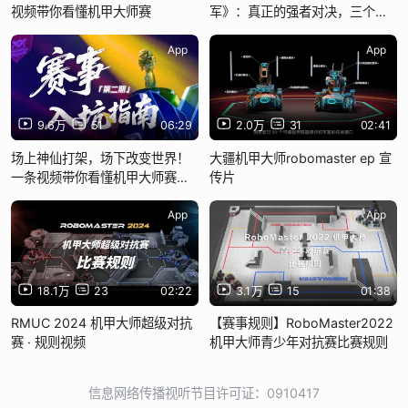
视频带你看懂机甲大师赛
军》：真正的强者对决，三个冠
军同场竞技，每场都是秒杀
App
App
9.6万
51
06:29
2.0万
31
02:41
场上神仙打架，场下改变世界！
大疆机甲大师robomaster ep 宣
一条视频带你看懂机甲大师赛
传片
「兵种篇」
App
App
18.1万
23
02:22
3.1万
15
01:38
RMUC 2024 机甲大师超级对抗
【赛事规则】RoboMaster2022
赛 · 规则视频
机甲大师青少年对抗赛比赛规则
信息网络传播视听节目许可证：0910417