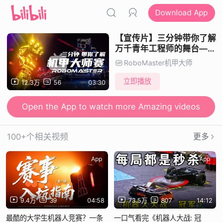
Download App
【宣传片】三分钟带你了解
万千青年工程师的舞台——
RoboMaster机甲大师赛
RoboMaster机甲大师
立即播放
12.3万
56
03:30
Open the App to watch more Amazing videos
100+个相关视频
更多
App
App
9.4万
39
04:58
73.5万
807
14:12
最酷的大学生机器人竞赛？一条
一口气看完《机器人大战: 冠